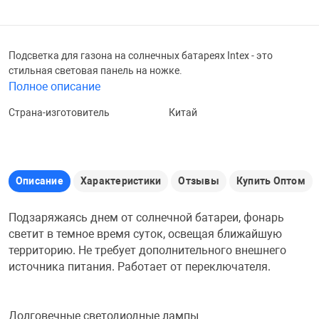
Железные доро
Зарядные устро
Настольный хо
Подсветка для газона на солнечных батареях Intex - это
Игровые палатк
стильная световая панель на ножке.
Инструменты
игрушки и ком
Средства по ух
Полное описание
Страна-изготовитель
Китай
Компьютерные 
Интерактивные
Сукно
Лупы
Книги и литера
Теннисные сто
Описание
Характеристики
Отзывы
Купить Оптом
Микрофоны
Машины-катал
Трансформеры
Подзаряжаясь днем от солнечной батареи, фонарь
светит в темное время суток, освещая ближайшую
территорию. Не требует дополнительного внешнего
Необычные га
Музыкальные 
Чехлы для киев
источника питания. Работает от переключателя.
Осветительное
Мягкие игрушк
Шары
Долговечные светодиодные лампы