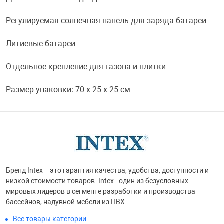
Переходники и 
Товары для лет
Регулируемая солнечная панель для заряда батареи
Литиевые батареи
Проекторы
Товары для пра
Отдельное крепление для газона и плитки
Пылесосы
Резиночки для 
Размер упаковки: 70 х 25 х 25 см
Сетевые фильт
Игровые набор
Смартфоны и г
Игровые, разв
Бренд Intex – это гарантия качества, удобства, доступности и
Сумки, рюкзаки
Коляски и мебе
низкой стоимости товаров. Intex - один из безусловных
мировых лидеров в сегменте разработки и производства
бассейнов, надувной мебели из ПВХ.
Фитнес-браслет
Мячи и прыгун
Все товары категории