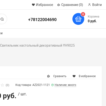
Избранное
Сравнение
(0)
Войти
0
Корзина
+78122004690
Поиск
0 руб.
ии
Светильник настольный декоративный YH9025
Сравнить
В избранное
Код товара: AZ2021-1121
Наличие: много
(0)
 руб.
/ шт.