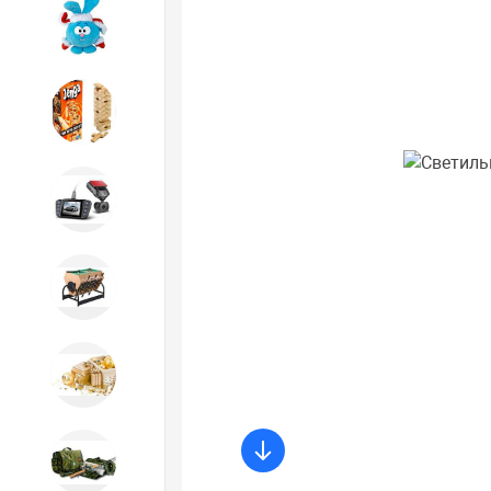
Игрушки
Игрушки
Автотовары
Бильярд, кикер, аэрохоккей со
склада СПб
Новогодний ассортимент
Охота, спорт, туризм