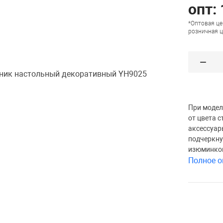
опт:
*Оптовая це
розничная ц
При модел
от цвета 
аксессуар
подчеркну
изюминкой
Полное о