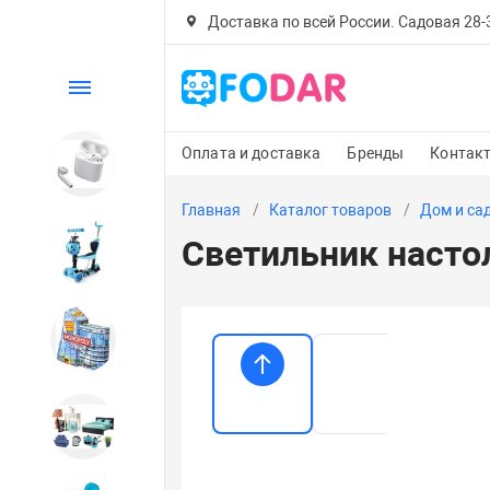
Доставка по всей России. Садовая 28-30
Каталог
Оплата и доставка
Бренды
Контак
Электроника
Главная
Каталог товаров
Дом и са
Светильник наст
Детский транспорт
Настольные игры
Дом и сад