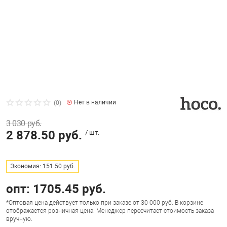
Красота и здор
Бильярдные ст
Санки и ледянк
Карточные игр
Фигуры садовы
Игрушечный тр
Радар-детекто
Часы
Все для столов
ы
Квесты
Хозяйственные
Прочие игрушк
Эндоскопы
USB-накопители
Дартс
кер, аэрохоккей со
Лото и домино
Хобби и творче
Аксессуары дл
Казино
Нет в наличии
(0)
Стратегические
Радиоуправляе
3 030 руб.
 ассортимент
Батарейки и а
Киевницы, мебе
2 878.50 руб.
/ шт.
Шахматы, шашк
Роботы и тран
т, туризм
Весы
Кии и комплек
Экономия: 151.50 руб.
Аксессуары де
опт: 1705.45 руб.
Видеонаблюде
Лампы / Свети
*Оптовая цена действует только при заказе от 30 000 руб. В корзине
Головоломки
отображается розничная цена. Менеджер пересчитает стоимость заказа
вручную.
Джойстики, при
Настольный фу