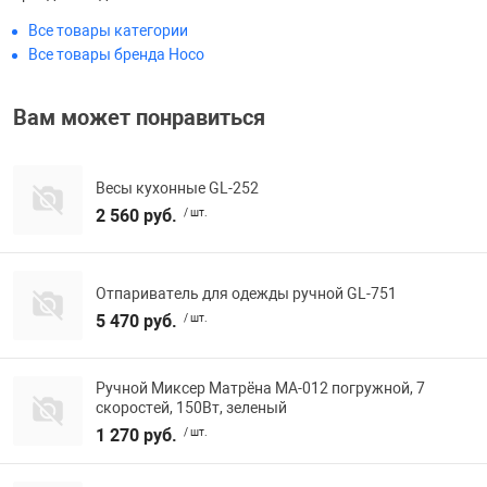
Фотоаппараты,
Развивающие и
Все товары категории
Все товары бренда Hoco
Чехлы для тел
Вам может понравиться
Весы кухонные GL-252
2 560 руб.
/ шт.
Отпариватель для одежды ручной GL-751
5 470 руб.
/ шт.
Ручной Миксер Матрёна MA-012 погружной, 7
скоростей, 150Вт, зеленый
1 270 руб.
/ шт.