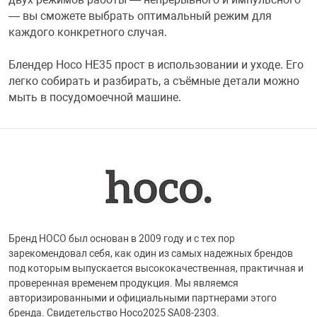
— вы сможете выбрать оптимальный режим для
Переходники и 
Товары для лет
каждого конкретного случая.
Блендер Hoco HE35 прост в использовании и уходе. Его
Проекторы
Товары для пра
легко собирать и разбирать, а съёмные детали можно
мыть в посудомоечной машине.
Пылесосы
Резиночки для 
Сетевые фильт
Игровые набор
Смартфоны и г
Игровые, разв
Бренд HOCO был основан в 2009 году и с тех пор
Сумки, рюкзаки
Коляски и мебе
зарекомендовал себя, как один из самых надежных брендов
под которым выпускается высококачественная, практичная и
проверенная временем продукция. Мы являемся
Фитнес-браслет
Мячи и прыгун
авторизированными и официальными партнерами этого
бренда. Свидетельство Hoco2025 SA08-2303.