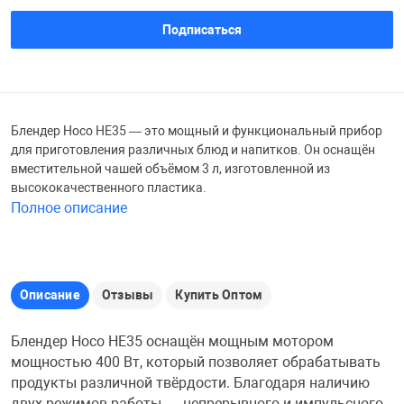
Железные доро
Подписаться
Зарядные устро
Настольный хо
Игровые палатк
Инструменты
игрушки и ком
Средства по ух
Блендер Hoco HE35 — это мощный и функциональный прибор
для приготовления различных блюд и напитков. Он оснащён
Компьютерные 
Интерактивные
Сукно
вместительной чашей объёмом 3 л, изготовленной из
высококачественного пластика.
Полное описание
Лупы
Книги и литера
Теннисные сто
Микрофоны
Машины-катал
Трансформеры
Описание
Отзывы
Купить Оптом
Необычные га
Музыкальные 
Чехлы для киев
Блендер Hoco HE35 оснащён мощным мотором
мощностью 400 Вт, который позволяет обрабатывать
продукты различной твёрдости. Благодаря наличию
Осветительное
Мягкие игрушк
Шары
двух режимов работы — непрерывного и импульсного