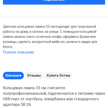
Железные доро
Зарядные устро
Настольный хо
Игровые палатк
Цветная кольцевая лампа 33 см подходит для творческой
Инструменты
игрушки и ком
Средства по ух
работы на дому, в салоне, на улице. С помощью кольцевой
лампы можно снять отличное селфи, оформить брови или
ресницы, сделать аккуратный мейк-ап, записать видео для
Компьютерные 
Интерактивные
Сукно
блога.
Полное описание
Лупы
Книги и литера
Теннисные сто
Микрофоны
Машины-катал
Трансформеры
Описание
Отзывы
Купить Оптом
Необычные га
Музыкальные 
Чехлы для киев
Кольцевая лампа 33 см считается
полупрофессиональной, подключается к питанию через
USB-порт от ноутбука, повербанка или стандартного
Осветительное
Мягкие игрушк
Шары
адаптера 5В 2А.