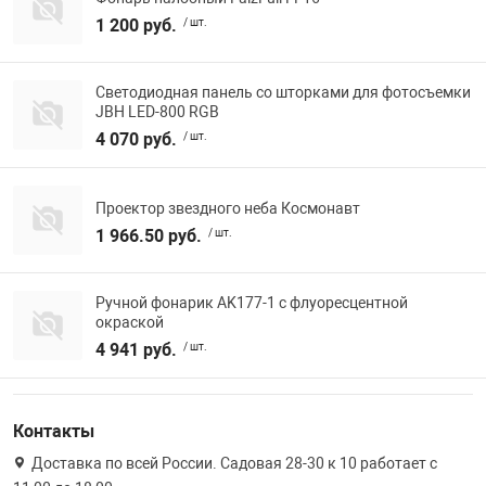
1 200 руб.
/ шт.
Фотоаппараты,
Развивающие и
Светодиодная панель со шторками для фотосъемки
Чехлы для тел
JBH LED-800 RGB
4 070 руб.
/ шт.
Проектор звездного неба Космонавт
1 966.50 руб.
/ шт.
Ручной фонарик AK177-1 с флуоресцентной
окраской
4 941 руб.
/ шт.
Контакты
Доставка по всей России. Садовая 28-30 к 10 работает с