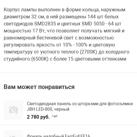
Корпус лампы выполнен в форме кольца, наружным
Переходники и 
Товары для лет
диаметром 32 см, в ней размещены 144 шт белых
светодиодов SMD2835 и цветных SMD 5050 - 64 шт
мощностью 17 Вт, что позволяет получать мягкий и
Проекторы
Товары для пра
равномерный бестеневой свет с возможностью
регулировать яркость от 10% - 100% и цветовую
Пылесосы
Резиночки для 
температуру от уютного теплого (2700K) до холодного
студийного (6500K) с более 15 цветовыми оттенками
Сетевые фильт
Игровые набор
Вам может понравиться
Смартфоны и г
Игровые, разв
Светодиодная панель со шторками для фотосъемки
Сумки, рюкзаки
Коляски и мебе
JBH LED-800, черный
2 780 руб.
/ шт.
Фитнес-браслет
Мячи и прыгун
Фонарь налобный FaizFull FF16