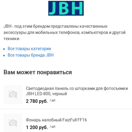
Фотоаппараты,
Развивающие и
Чехлы для тел
JBH - под этим брендом представлены качественные
аксессуары для мобильных телефонов, компьютеров и другой
техники.
Все товары категории
Все товары бренда JBH
Вам может понравиться
Светодиодная панель со шторками для фотосъемки
JBH LED-800, черный
2 780 руб.
/ шт.
Фонарь налобный FaizFull FF16
1 200 руб.
/ шт.