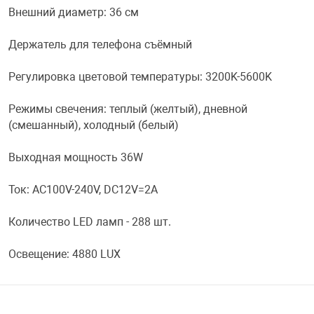
Внешний диаметр: 36 см
Переходники и 
Товары для лет
Держатель для телефона съёмный
Проекторы
Товары для пра
Регулировка цветовой температуры: 3200K-5600K
Режимы свечения: теплый (желтый), дневной
Пылесосы
Резиночки для 
(смешанный), холодный (белый)
Выходная мощность 36W
Сетевые фильт
Игровые набор
Ток: АC100V-240V, DC12V=2A
Смартфоны и г
Игровые, разв
Кoличecтво LЕD лaмп - 288 шт.
Сумки, рюкзаки
Коляски и мебе
Освещение: 4880 LUХ
Фитнес-браслет
Мячи и прыгун