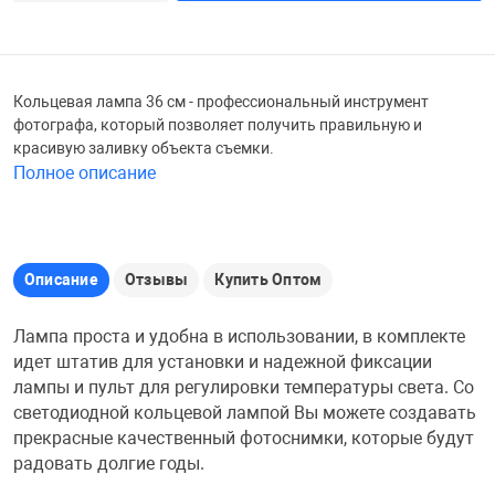
Железные доро
Зарядные устро
Настольный хо
Кольцевая лампа 36 см - профессиональный инструмент
Игровые палатк
фотографа, который позволяет получить правильную и
Инструменты
игрушки и ком
Средства по ух
красивую заливку объекта съемки.
Полное описание
Компьютерные 
Интерактивные
Сукно
Лупы
Книги и литера
Теннисные сто
Описание
Отзывы
Купить Оптом
Микрофоны
Машины-катал
Трансформеры
Лампа проста и удобна в использовании, в комплекте
идет штатив для установки и надежной фиксации
лампы и пульт для регулировки температуры света. Со
Необычные га
Музыкальные 
Чехлы для киев
светодиодной кольцевой лампой Вы можете создавать
прекрасные качественный фотоснимки, которые будут
радовать долгие годы.
Осветительное
Мягкие игрушк
Шары