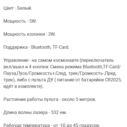
Цвет - Белый.
Переходники и 
Товары для лет
Мощность - 5W.
Проекторы
Товары для пра
Мощность колонки - 3W.
Пылесосы
Резиночки для 
Поддержка - Bluetooth, TF-Card.
Управление - на самом космонавте (переключатель
Сетевые фильт
Игровые набор
вкл/выкл и 4 кнопки: Смена режима Bluetooth,TF-Card/
Пауза,Пуск/Громкость+,След. трек/Громкость-,Пред.
трек), либо с пульта ДУ ( питание от батарейки CR2025,
Смартфоны и г
Игровые, разв
идёт в комплекте).
Сумки, рюкзаки
Коляски и мебе
Растояние работы пульта - около 5 метров.
Длина волны лазера - 532 нм.
Фитнес-браслет
Мячи и прыгун
Рабочая температура - от -10 до 45 градусов.