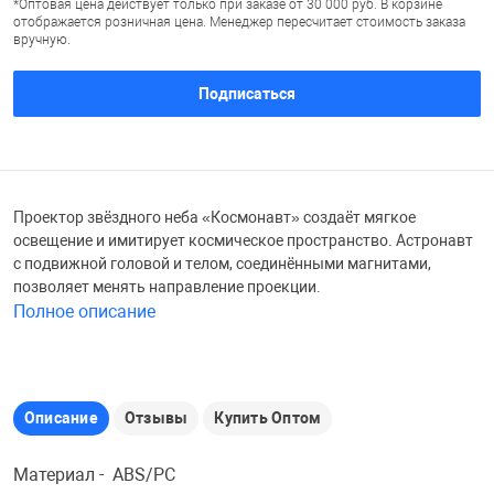
*Оптовая цена действует только при заказе от 30 000 руб. В корзине
отображается розничная цена. Менеджер пересчитает стоимость заказа
Железные доро
вручную.
Зарядные устро
Настольный хо
Подписаться
Игровые палатк
Инструменты
игрушки и ком
Средства по ух
Компьютерные 
Интерактивные
Сукно
Проектор звёздного неба «Космонавт» создаёт мягкое
освещение и имитирует космическое пространство. Астронавт
Лупы
Книги и литера
Теннисные сто
с подвижной головой и телом, соединёнными магнитами,
позволяет менять направление проекции.
Полное описание
Микрофоны
Машины-катал
Трансформеры
Необычные га
Музыкальные 
Чехлы для киев
Описание
Отзывы
Купить Оптом
Осветительное
Мягкие игрушк
Шары
Материал - ABS/PC