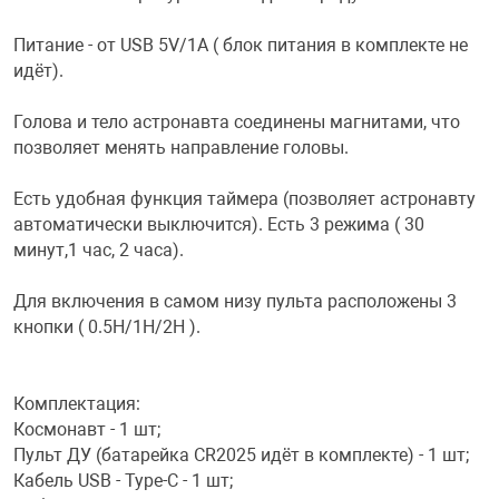
Фотоаппараты,
Развивающие и
Питание - от USB 5V/1A ( блок питания в комплекте не
идёт).
Чехлы для тел
Голова и тело астронавта соединены магнитами, что
позволяет менять направление головы.
Есть удобная функция таймера (позволяет астронавту
автоматически выключится). Есть 3 режима ( 30
минут,1 час, 2 часа).
Для включения в самом низу пульта расположены 3
кнопки ( 0.5H/1H/2H ).
Комплектация:
Космонавт - 1 шт;
Пульт ДУ (батарейка CR2025 идёт в комплекте) - 1 шт;
Кабель USB - Type-C - 1 шт;