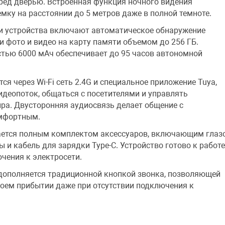
ред дверью. Встроенная функция ночного видения
мку на расстоянии до 5 метров даже в полной темноте.
и устройства включают автоматическое обнаружение
 фото и видео на карту памяти объемом до 256 ГБ.
тью 6000 мАч обеспечивает до 95 часов автономной
я через Wi-Fi сеть 2.4G и специальное приложение Tuya,
деопоток, общаться с посетителями и управлять
ра. Двусторонняя аудиосвязь делает общение с
мфортным.
ается полным комплектом аксессуаров, включающим глазо
 и кабель для зарядки Type-C. Устройство готово к работ
ючения к электросети.
дополняется традиционной кнопкой звонка, позволяющей
воем прибытии даже при отсутствии подключения к