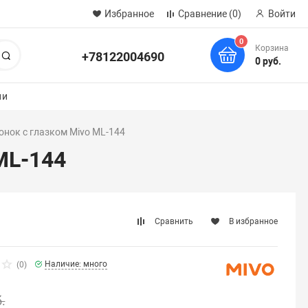
Избранное
Сравнение
(0)
Войти
0
Корзина
+78122004690
Поиск
0 руб.
ии
онок с глазком Mivo ML-144
ML-144
Сравнить
В избранное
Наличие: много
(0)
.