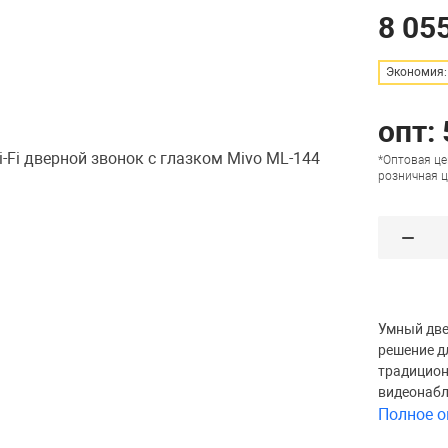
8 055
Экономия: 
опт:
*Оптовая це
розничная ц
Умный две
решение д
традицион
видеонабл
Полное о