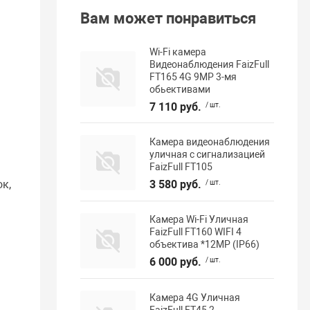
Вам может понравиться
Wi-Fi камера
Видеонаблюдения FaizFull
FT165 4G 9MP 3-мя
обьективами
7 110 руб.
/ шт.
Камера видеонаблюдения
уличная с сигнализацией
FaizFull FT105
3 580 руб.
/ шт.
к,
е
Камера Wi-Fi Уличная
FaizFull FT160 WIFI 4
объектива *12МР (IP66)
6 000 руб.
/ шт.
Камера 4G Уличная
FaizFull FT45 2