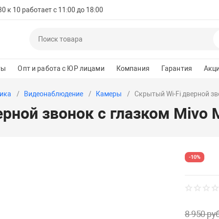
 к 10 работает с 11:00 до 18:00
ты
Опт и работа с ЮР лицами
Компания
Гарантия
Акц
ика
Видеонаблюдение
Камеры
Скрытый Wi-Fi дверной зв
рной звонок с глазком Mivo 
-10%
8 950 руб