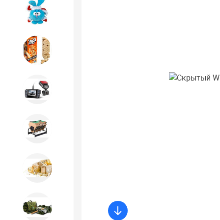
Игрушки
Игрушки
Автотовары
Бильярд, кикер, аэрохоккей со
склада СПб
Новогодний ассортимент
Охота, спорт, туризм