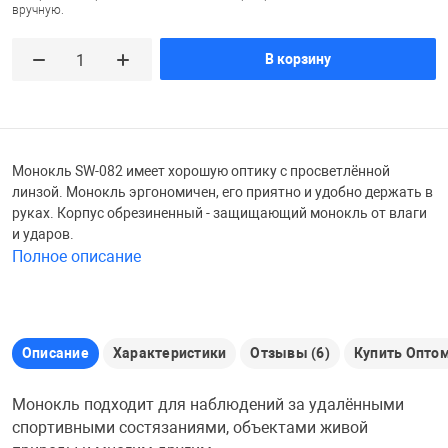
вручную.
Железные доро
Зарядные устро
Настольный хо
В корзину
Игровые палатк
Инструменты
игрушки и ком
Средства по ух
Монокль SW-082 имеет хорошую оптику с просветлённой
Компьютерные 
Интерактивные
Сукно
линзой. Монокль эргономичен, его приятно и удобно держать в
руках. Корпус обрезиненный - защищающий монокль от влаги
и ударов.
Лупы
Книги и литера
Теннисные сто
Полное описание
Микрофоны
Машины-катал
Трансформеры
Описание
Характеристики
Отзывы (6)
Купить Опто
Необычные га
Музыкальные 
Чехлы для киев
Монокль подходит для наблюдений за удалёнными
Осветительное
Мягкие игрушк
Шары
спортивными состязаниями, объектами живой