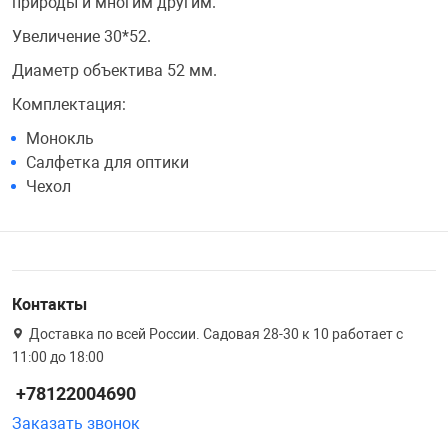
природы и многим другим.
Увеличение 30*52.
Переходники и 
Товары для лет
Диаметр объектива 52 мм.
Проекторы
Товары для пра
Комплектация:
Монокль
Салфетка для оптики
Пылесосы
Резиночки для 
Чехол
Сетевые фильт
Игровые набор
Смартфоны и г
Игровые, разв
Контакты
Доставка по всей России. Садовая 28-30 к 10 работает с
Сумки, рюкзаки
Коляски и мебе
11:00 до 18:00
+78122004690
Фитнес-браслет
Мячи и прыгун
Заказать звонок