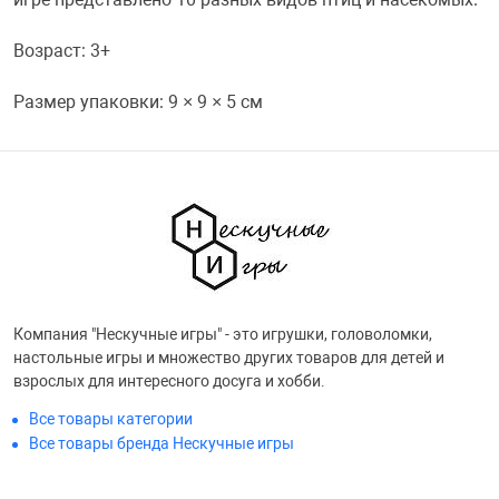
Переходники и 
Товары для лет
Возраст: 3+
Размер упаковки: 9 × 9 × 5 см
Проекторы
Товары для пра
Пылесосы
Резиночки для 
Сетевые фильт
Игровые набор
Смартфоны и г
Игровые, разв
Компания "Нескучные игры" - это игрушки, головоломки,
настольные игры и множество других товаров для детей и
взрослых для интересного досуга и хобби.
Сумки, рюкзаки
Коляски и мебе
Все товары категории
Все товары бренда Нескучные игры
Фитнес-браслет
Мячи и прыгун