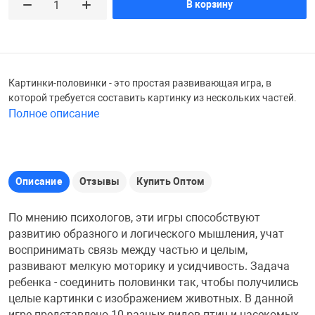
В корзину
Железные доро
Зарядные устро
Настольный хо
Игровые палатк
Инструменты
игрушки и ком
Средства по ух
Картинки-половинки - это простая развивающая игра, в
которой требуется составить картинку из нескольких частей.
Полное описание
Компьютерные 
Интерактивные
Сукно
Лупы
Книги и литера
Теннисные сто
Описание
Отзывы
Купить Оптом
Микрофоны
Машины-катал
Трансформеры
По мнению психологов, эти игры способствуют
развитию образного и логического мышления, учат
воспринимать связь между частью и целым,
Необычные га
Музыкальные 
Чехлы для киев
развивают мелкую моторику и усидчивость. Задача
ребенка - соединить половинки так, чтобы получились
целые картинки с изображением животных. В данной
Осветительное
Мягкие игрушк
Шары
игре представлено 10 разных видов птиц и насекомых.