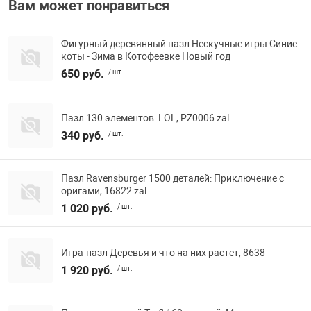
Вам может понравиться
Фотоаппараты,
Развивающие и
Фигурный деревянный пазл Нескучные игры Синие
коты - Зима в Котофеевке Новый год
Чехлы для тел
650 руб.
/ шт.
Пазл 130 элементов: LOL, PZ0006 zal
340 руб.
/ шт.
Пазл Ravensburger 1500 деталей: Приключение с
оригами, 16822 zal
1 020 руб.
/ шт.
Игра-пазл Деревья и что на них растет, 8638
1 920 руб.
/ шт.