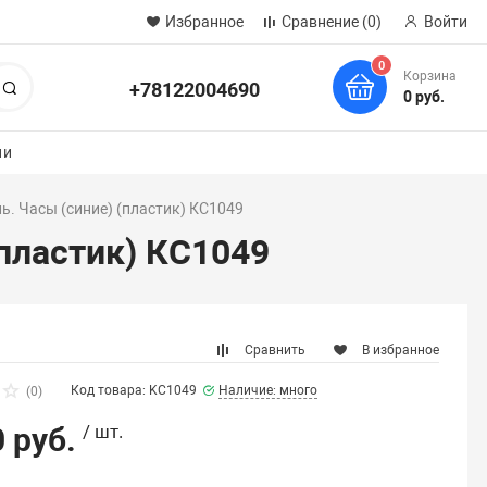
Избранное
Сравнение
(0)
Войти
0
Корзина
+78122004690
Поиск
0 руб.
ии
ль. Часы (синие) (пластик) КC1049
(пластик) КC1049
Сравнить
В избранное
Код товара: KC1049
Наличие: много
(0)
 руб.
/ шт.