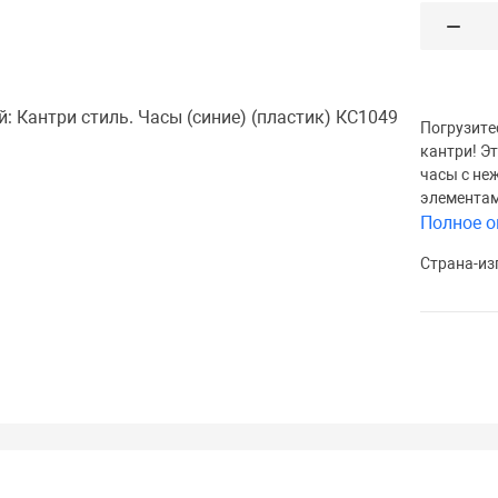
Погрузите
кантри! Э
часы с н
элементам
Полное о
Страна-из