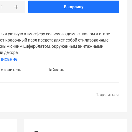
В корзину
сь в уютную атмосферу сельского дома с пазлом в стиле
тот красочный пазл представляет собой стилизованные
ежным синим циферблатом, окруженным винтажными
и декора.
писание
готовитель
Тайвань
Поделиться