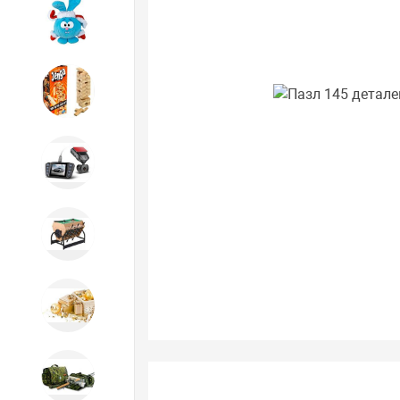
Игрушки
Игрушки
Автотовары
Бильярд, кикер, аэрохоккей со
склада СПб
Новогодний ассортимент
Охота, спорт, туризм