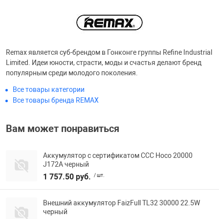
Фотоаппараты,
Развивающие и
Чехлы для тел
Remax является суб-брендом в Гонконге группы Refine Industrial
Limited. Идеи юности, страсти, моды и счастья делают бренд
популярным среди молодого поколения.
Все товары категории
Все товары бренда REMAX
Вам может понравиться
Аккумулятор с сертификатом ССС Hoco 20000
J172A черный
1 757.50 руб.
/ шт.
Внешний аккумулятор FaizFull TL32 30000 22.5W
черный