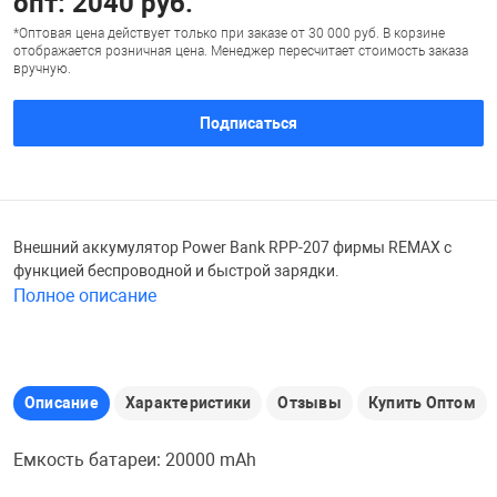
опт: 2040 руб.
Железные доро
*Оптовая цена действует только при заказе от 30 000 руб. В корзине
отображается розничная цена. Менеджер пересчитает стоимость заказа
Зарядные устро
Настольный хо
вручную.
Игровые палатк
Подписаться
Инструменты
игрушки и ком
Средства по ух
Компьютерные 
Интерактивные
Сукно
Внешний аккумулятор Power Bank RPP-207 фирмы REMAX с
Лупы
Книги и литера
Теннисные сто
функцией беспроводной и быстрой зарядки.
Полное описание
Микрофоны
Машины-катал
Трансформеры
Необычные га
Музыкальные 
Чехлы для киев
Описание
Характеристики
Отзывы
Купить Оптом
Емкость батареи: 20000 mAh
Осветительное
Мягкие игрушк
Шары