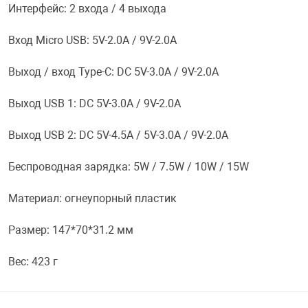
Интерфейс: 2 входа / 4 выхода
Переходники и 
Товары для лет
Вход Micro USB: 5V-2.0A / 9V-2.0A
Проекторы
Товары для пра
Выход / вход Type-C: DC 5V-3.0A / 9V-2.0A
Выход USB 1: DC 5V-3.0A / 9V-2.0A
Пылесосы
Резиночки для 
Выход USB 2: DC 5V-4.5A / 5V-3.0A / 9V-2.0A
Сетевые фильт
Игровые набор
Беспроводная зарядка: 5W / 7.5W / 10W / 15W
Смартфоны и г
Игровые, разв
Материал: огнеупорный пластик
Размер: 147*70*31.2 мм
Сумки, рюкзаки
Коляски и мебе
Вес: 423 г
Фитнес-браслет
Мячи и прыгун