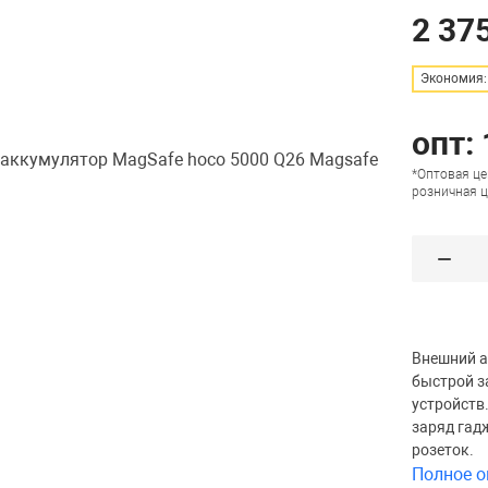
2 375
Экономия: 
опт:
*Оптовая це
розничная ц
Внешний а
быстрой з
устройств
заряд гадж
розеток.
Полное о