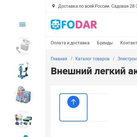
Доставка по всей России. Садовая 28-30
Каталог
Оплата и доставка
Бренды
Контак
Электроника
Главная
Каталог товаров
Электрон
Внешний легкий а
Детский транспорт
Настольные игры
Дом и сад