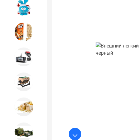
Игрушки
Игрушки
Автотовары
Бильярд, кикер, аэрохоккей со
склада СПб
Новогодний ассортимент
Охота, спорт, туризм