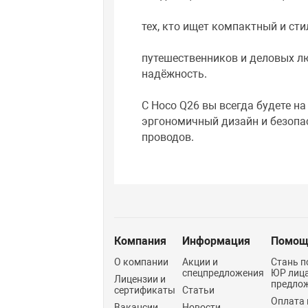
тех, кто ищет компактный и ст
путешественников и деловых л
надёжность.
С Hoco Q26 вы всегда будете на
эргономичный дизайн и безопа
проводов.
Компания
Информация
Помощ
О компании
Акции и
Стань п
спецпредложения
ЮР лиц
Лицензии и
предло
сертификаты
Статьи
Оплата 
Вакансии
Новости