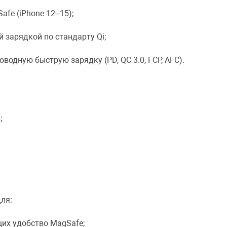
fe (iPhone 12–15);
 зарядкой по стандарту Qi;
водную быструю зарядку (PD, QC 3.0, FCP, AFC).
;
ля:
щих удобство MagSafe;