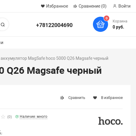
Избранное
Сравнение
(0)
Войти
0
Корзина
+78122004690
Поиск
0 руб.
ии
 аккумулятор MagSafe hoco 5000 Q26 Magsafe черный
0 Q26 Magsafe черный
Сравнить
В избранное
Наличие: много
(0)
.