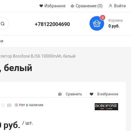
Избранное
Сравнение
(0)
Войти
0
Корзина
+78122004690
Поиск
0 руб.
ии
лятор Borofone BJ56 10000mAh, белый
, белый
Сравнить
В избранное
Нет в наличии
(0)
 руб.
/ шт.