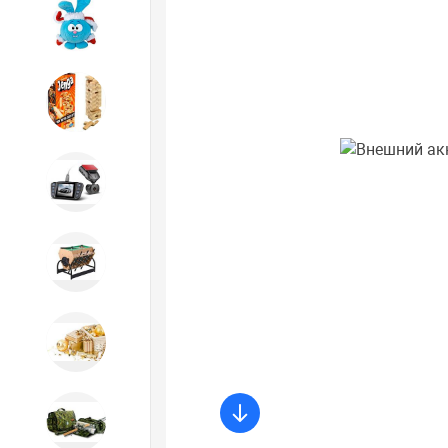
Игрушки
Игрушки
Автотовары
Бильярд, кикер, аэрохоккей со
склада СПб
Новогодний ассортимент
Охота, спорт, туризм