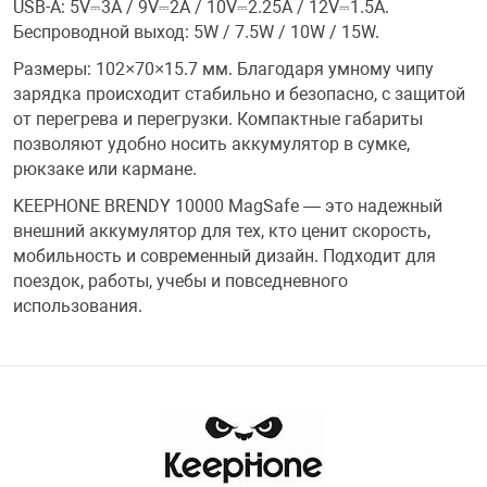
USB-A: 5V⎓3A / 9V⎓2A / 10V⎓2.25A / 12V⎓1.5A.
Фотоаппараты,
Развивающие и
Беспроводной выход: 5W / 7.5W / 10W / 15W.
Размеры: 102×70×15.7 мм. Благодаря умному чипу
зарядка происходит стабильно и безопасно, с защитой
Чехлы для тел
от перегрева и перегрузки. Компактные габариты
позволяют удобно носить аккумулятор в сумке,
рюкзаке или кармане.
KEEPHONE BRENDY 10000 MagSafe — это надежный
внешний аккумулятор для тех, кто ценит скорость,
мобильность и современный дизайн. Подходит для
поездок, работы, учебы и повседневного
использования.