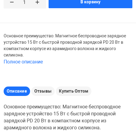
В корзину
Железные доро
Зарядные устро
Настольный хо
Игровые палатк
Инструменты
игрушки и ком
Средства по ух
Основное преимущество: Магнитное беспроводное зарядное
устройство 15 Вт с быстрой проводной зарядкой PD 20 Вт в
компактном корпусе из арамидного волокна и жидкого
Компьютерные 
Интерактивные
Сукно
силикона.
Полное описание
Лупы
Книги и литера
Теннисные сто
Микрофоны
Машины-катал
Трансформеры
Описание
Отзывы
Купить Оптом
Основное преимущество: Магнитное беспроводное
Необычные га
Музыкальные 
Чехлы для киев
зарядное устройство 15 Вт с быстрой проводной
зарядкой PD 20 Вт в компактном корпусе из
арамидного волокна и жидкого силикона.
Осветительное
Мягкие игрушк
Шары