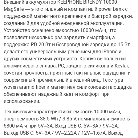
Внешний аккумулятор KEEPHONE BRENDY 10000
MagSafe — это стильный и компактный power bank с
Переходники и 
Товары для лет
поддержкой магнитного крепления и быстрой зарядки,
созданный для удобной ежедневной эксплуатации.
Устройство оснащено емкостью 10000 мА·ч, что
Проекторы
Товары для пра
позволяет несколько раз зарядить смартфон, а
поддержка PD 20 Вт и беспроводной зарядки до 15 Вт
Пылесосы
Резиночки для 
делает его универсальным решением для iPhone и
других совместимых устройств. Корпус выполнен из
алюминиевого сплава, PC, жидкого силикона и Kevlar,
Сетевые фильт
Игровые набор
сочетая прочность, приятные тактильные ощущения и
современный премиальный внешний вид. Текстура
woven aramid fiber и магнитная силиконовая площадка
Смартфоны и г
Игровые, разв
обеспечивают надежный хват и комфорт при
использовании.
Сумки, рюкзаки
Коляски и мебе
Технические характеристики: емкость 10000 мА·ч,
энергоемкость 38.5 Wh / 3.85 V, номинальная емкость
5800 мА·ч при 5V⎓3A. Вход USB-C: 5V⎓3A / 9V⎓2A.
Фитнес-браслет
Мячи и прыгун
Выход USB-C: 5V⎓3A / 9V⎓2.22A / 12V⎓1.67A. Выход