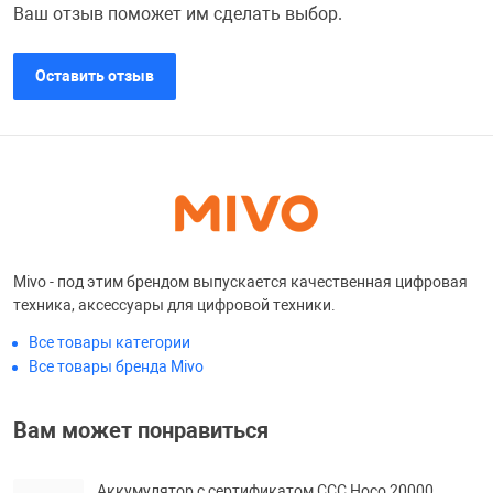
Ваш отзыв поможет им сделать выбор.
Переходники и 
Товары для лет
Оставить отзыв
Проекторы
Товары для пра
Пылесосы
Резиночки для 
Сетевые фильт
Игровые набор
Mivo - под этим брендом выпускается качественная цифровая
техника, аксессуары для цифровой техники.
Смартфоны и г
Игровые, разв
Все товары категории
Все товары бренда Mivo
Сумки, рюкзаки
Коляски и мебе
Вам может понравиться
Фитнес-браслет
Мячи и прыгун
Аккумулятор с сертификатом ССС Hoco 20000