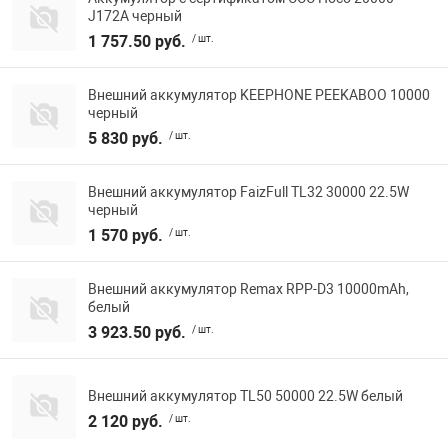
J172A черный
Фотоаппараты,
Развивающие и
1 757.50 руб.
/ шт.
Чехлы для тел
Внешний аккумулятор KEEPHONE PEEKABOO 10000
черный
5 830 руб.
/ шт.
Внешний аккумулятор FaizFull TL32 30000 22.5W
черный
1 570 руб.
/ шт.
Внешний аккумулятор Remax RPP-D3 10000mAh,
белый
3 923.50 руб.
/ шт.
Внешний аккумулятор TL50 50000 22.5W белый
2 120 руб.
/ шт.