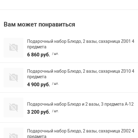
Переходники и 
Товары для лет
Вам может понравиться
Проекторы
Товары для пра
Подарочный набор Блюдо, 2 вазы, сахарница Z001 4
предмета
Пылесосы
Резиночки для 
6 860 руб.
/ шт.
Сетевые фильт
Игровые набор
Подарочный набор Блюдо, 2 вазы, сахарница Z010 4
предмета
4 900 руб.
/ шт.
Смартфоны и г
Игровые, разв
Подарочный набор Блюдо и 2 вазы, 3 предмета A-12
Сумки, рюкзаки
Коляски и мебе
3 200 руб.
/ шт.
Фитнес-браслет
Мячи и прыгун
Подарочный набор Блюдо, 2 вазы, сахарница Z002 4
предмета