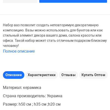
Железные доро
Зарядные устро
Настольный хо
Игровые палатк
Набор ваз позволит создать неповторимую декоративную
Инструменты
игрушки и ком
Средства по ух
композицию. Вазы можно использовать для букетов или как
стильный элемент декора вашего дома, салона красоты или
офиса. Такой набор может стать отличным подарком близкому
Компьютерные 
Интерактивные
Сукно
человеку!
Полное описание
Лупы
Книги и литера
Теннисные сто
Микрофоны
Машины-катал
Трансформеры
Описание
Характеристики
Отзывы
Купить Оптом
Материал: керамика
Необычные га
Музыкальные 
Чехлы для киев
Страна производитель: Украина
Размер: h50 см ; h35 см ;h20 см
Осветительное
Мягкие игрушк
Шары