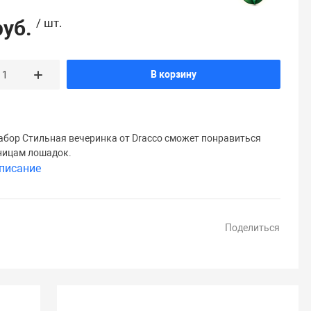
руб.
/ шт.
В корзину
абор Стильная вечеринка от Dracco сможет понравиться
ницам лошадок.
писание
Поделиться