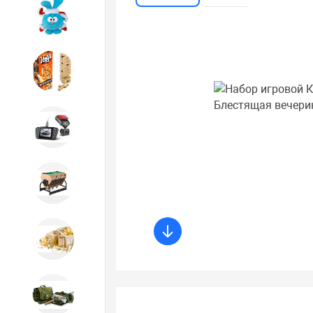
Игрушки
Игрушки
Автотовары
Бильярд, кикер, аэрохоккей со
склада СПб
Новогодний ассортимент
Охота, спорт, туризм