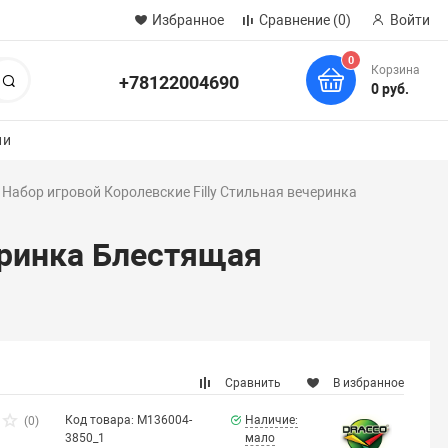
Избранное
Сравнение
(0)
Войти
0
Корзина
+78122004690
Поиск
0 руб.
ии
Набор игровой Королевские Filly Стильная вечеринка
еринка Блестящая
Сравнить
В избранное
Код товара: M136004-
Наличие:
(0)
3850_1
мало