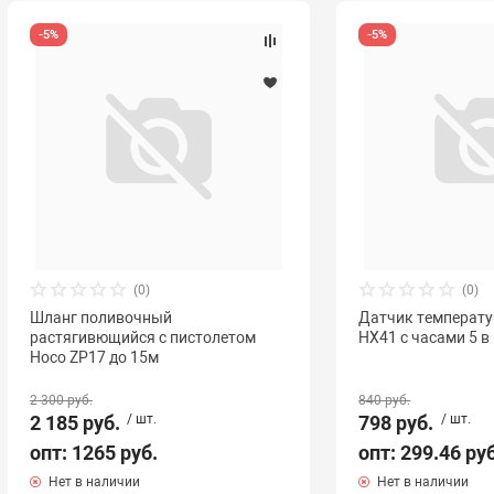
-5%
-5%
(0)
(0)
Шланг поливочный
Датчик температу
растягивющийся с пистолетом
HX41 с часами 5 в
Hoco ZP17 до 15м
2 300 руб.
840 руб.
2 185 руб.
/ шт.
798 руб.
/ шт.
опт: 1265 руб.
опт: 299.46 ру
Нет в наличии
Нет в наличии