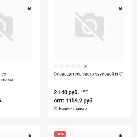
(0)
 со
Оповещатель свето-звуковой is-01
нилами
2 140 руб.
/ шт.
б.
опт: 1159.2 руб.
Наличие: много
-10%