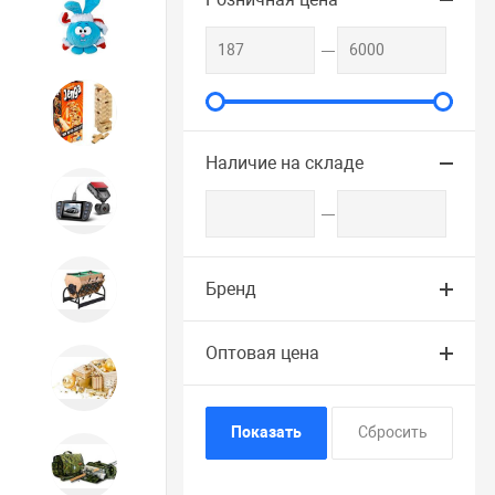
Игрушки
Игрушки
Наличие на складе
Автотовары
Бильярд, кикер, аэрохоккей со
Бренд
склада СПб
Оптовая цена
Новогодний ассортимент
Охота, спорт, туризм