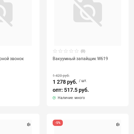
(0)
рной звонок
Вакуумный запайщик W619
1 420 руб.
1 278 руб.
/ шт.
опт: 517.5 руб.
Наличие: много
-5%