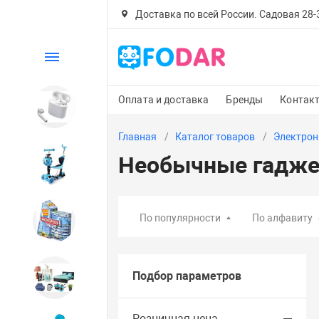
Доставка по всей России. Садовая 28-30
Каталог
Оплата и доставка
Бренды
Контак
Электроника
Главная
Каталог товаров
Электрон
Необычные гадж
Детский транспорт
По популярности
По алфавиту
Настольные игры
Подбор параметров
Дом и сад
Розничная цена