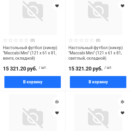
Железные доро
Зарядные устро
Настольный хо
Игровые палатк
Инструменты
игрушки и ком
Средства по ух
(0)
(0)
Настольный футбол (кикер)
Настольный футбол (кикер)
Компьютерные 
Интерактивные
Сукно
"Maccabi Mini" (121 x 61 x 81,
"Maccabi Mini" (121 x 61 x 81,
венге, складной)
светлый, складной)
15 321.20 руб.
/ шт.
15 321.20 руб.
/ шт.
Лупы
Книги и литера
Теннисные сто
В корзину
В корзину
Микрофоны
Машины-катал
Трансформеры
Необычные га
Музыкальные 
Чехлы для киев
Осветительное
Мягкие игрушк
Шары