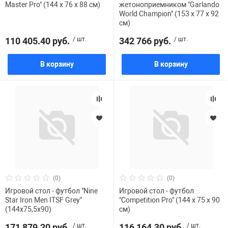
Master Pro" (144 x 76 x 88 см)
жетоноприемником "Garlando
World Champion" (153 x 77 x 92
см)
110 405.40 руб.
/ шт.
342 766 руб.
/ шт.
В корзину
В корзину
(0)
(0)
Игровой стол - футбол "Nine
Игровой стол - футбол
Star Iron Men ITSF Grey"
"Competition Pro" (144 х 75 х 90
(144х75,5х90)
см)
171 879.20 руб.
/ шт.
116 164.30 руб.
/ шт.