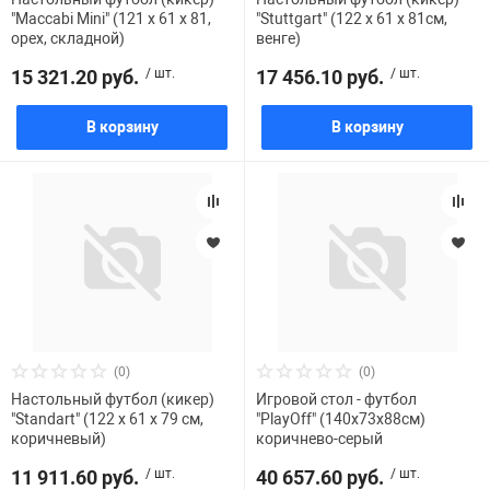
"Maccabi Mini" (121 x 61 x 81,
"Stuttgart" (122 x 61 x 81см,
Фотоаппараты,
Развивающие и
орех, складной)
венге)
15 321.20 руб.
/ шт.
17 456.10 руб.
/ шт.
Чехлы для тел
В корзину
В корзину
(0)
(0)
Настольный футбол (кикер)
Игровой стол - футбол
"Standart" (122 x 61 x 79 см,
"PlayOff" (140х73х88см)
коричневый)
коричнево-серый
11 911.60 руб.
/ шт.
40 657.60 руб.
/ шт.