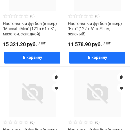
Переходники и 
Товары для лет
(0)
(0)
Настольный футбол (кикер)
Настольный футбол (кикер)
"Maccabi Mini" (121 x 61 x 81,
"Flex" (122 x 61 x 79 см,
Проекторы
Товары для пра
махагон, складной)
зеленый)
15 321.20 руб.
/ шт.
11 578.90 руб.
/ шт.
Пылесосы
Резиночки для 
В корзину
В корзину
Сетевые фильт
Игровые набор
Смартфоны и г
Игровые, разв
Сумки, рюкзаки
Коляски и мебе
Фитнес-браслет
Мячи и прыгун
(0)
(0)
Настольный футбол (кикер)
Настольный футбол (кикер)