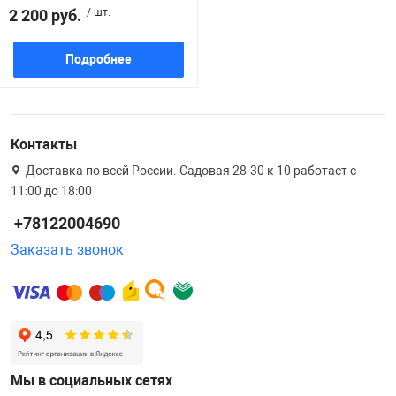
2 200 руб.
/ шт.
Железные доро
Зарядные устро
Настольный хо
Подробнее
Игровые палатк
Инструменты
игрушки и ком
Средства по ух
Контакты
Компьютерные 
Интерактивные
Сукно
Доставка по всей России. Садовая 28-30 к 10 работает с
11:00 до 18:00
Лупы
Книги и литера
Теннисные сто
+78122004690
Заказать звонок
Микрофоны
Машины-катал
Трансформеры
Необычные га
Музыкальные 
Чехлы для киев
Осветительное
Мягкие игрушк
Шары
Мы в социальных сетях