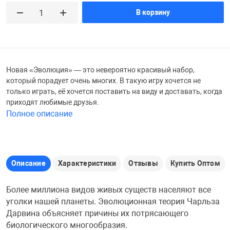
В корзину
Железные доро
Зарядные устро
Настольный хо
Игровые палатк
Инструменты
игрушки и ком
Средства по ух
Новая «Эволюция» — это невероятно красивый набор,
который порадует очень многих. В такую игру хочется не
Компьютерные 
Интерактивные
Сукно
только играть, её хочется поставить на виду и доставать, когда
приходят любимые друзья.
Полное описание
Лупы
Книги и литера
Теннисные сто
Микрофоны
Машины-катал
Трансформеры
Описание
Характеристики
Отзывы
Купить Оптом
Необычные га
Музыкальные 
Чехлы для киев
Более миллиона видов живых существ населяют все
уголки нашей планеты. Эволюционная теория Чарльза
Дарвина объясняет причины их потрясающего
Осветительное
Мягкие игрушк
Шары
биологического многообразия.