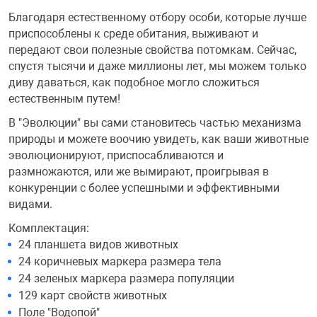
Благодаря естественному отбору особи, которые лучше
Переходники и 
Товары для лет
приспособлены к среде обитания, выживают и
передают свои полезные свойства потомкам. Сейчас,
спустя тысячи и даже миллионы лет, мы можем только
Проекторы
Товары для пра
диву даваться, как подобное могло сложиться
естественным путем!
Пылесосы
Резиночки для 
В "Эволюции" вы сами становитесь частью механизма
природы и можете воочию увидеть, как ваши животные
эволюционируют, приспосабливаются и
Сетевые фильт
Игровые набор
размножаются, или же вымирают, проигрывая в
конкуренции с более успешными и эффективными
Смартфоны и г
Игровые, разв
видами.
Комплектация:
24 планшета видов животных
Сумки, рюкзаки
Коляски и мебе
24 коричневых маркера размера тела
24 зеленых маркера размера популяции
Фитнес-браслет
Мячи и прыгун
129 карт свойств животных
Поле "Водопой"