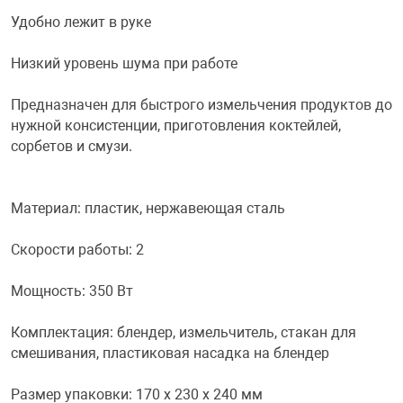
Удобно лежит в руке
Переходники и 
Товары для лет
Низкий уровень шума при работе
Проекторы
Товары для пра
Предназначен для быстрого измельчения продуктов до
нужной консистенции, приготовления коктейлей,
сорбетов и смузи.
Пылесосы
Резиночки для 
Сетевые фильт
Игровые набор
Материал: пластик, нержавеющая сталь
Скорости работы: 2
Смартфоны и г
Игровые, разв
Мощность: 350 Вт
Сумки, рюкзаки
Коляски и мебе
Комплектация: блендер, измельчитель, стакан для
смешивания, пластиковая насадка на блендер
Фитнес-браслет
Мячи и прыгун
Размер упаковки: 170 х 230 х 240 мм