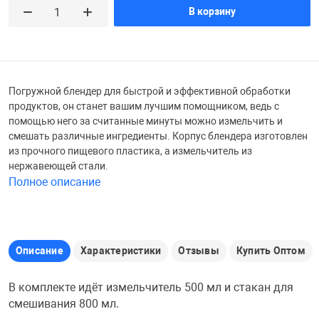
В корзину
Железные доро
Зарядные устро
Настольный хо
Игровые палатк
Инструменты
игрушки и ком
Средства по ух
Погружной блендер для быстрой и эффективной обработки
продуктов, он станет вашим лучшим помощником, ведь с
помощью него за считанные минуты можно измельчить и
Компьютерные 
Интерактивные
Сукно
смешать различные ингредиенты. Корпус блендера изготовлен
из прочного пищевого пластика, а измельчитель из
нержавеющей стали.
Лупы
Книги и литера
Теннисные сто
Полное описание
Микрофоны
Машины-катал
Трансформеры
Описание
Характеристики
Отзывы
Купить Оптом
Необычные га
Музыкальные 
Чехлы для киев
В комплекте идёт измельчитель 500 мл и стакан для
Осветительное
Мягкие игрушк
Шары
смешивания 800 мл.