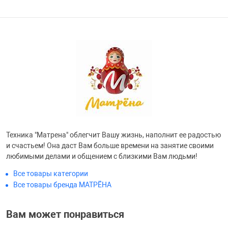
Фотоаппараты,
Развивающие и
Чехлы для тел
Техника "Матрена" облегчит Вашу жизнь, наполнит ее радостью
и счастьем! Она даст Вам больше времени на занятие своими
любимыми делами и общением с близкими Вам людьми!
Все товары категории
Все товары бренда МАТРЁНА
Вам может понравиться