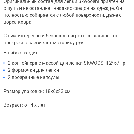
Оригинальный состав для лепки Skwooshi приятен на
ощупь и не оставляет никаких следов на одежде. Он
Переходники и 
Товары для лет
полностью собирается с любой поверхности, даже с
ворса ковра.
Проекторы
Товары для пра
С ним интересно и безопасно играть, а главное - он
прекрасно развивает моторику рук.
Пылесосы
Резиночки для 
В набор входит:
2 контейнера с массой для лепки SKWOOSHI 2*57 гр.
Сетевые фильт
Игровые набор
2 формочки для лепки
2 прозрачные капсулы
Смартфоны и г
Игровые, разв
Размер упаковки: 18х6х23 см
Сумки, рюкзаки
Коляски и мебе
Возраст: от 4-х лет
Фитнес-браслет
Мячи и прыгун