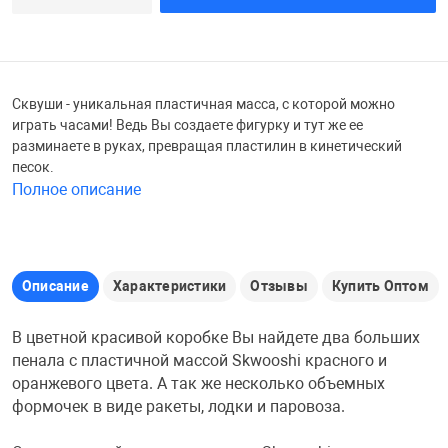
Железные доро
Зарядные устро
Настольный хо
Игровые палатк
Сквуши - уникальная пластичная масса, с которой можно
Инструменты
игрушки и ком
Средства по ух
играть часами! Ведь Вы создаете фигурку и тут же ее
разминаете в руках, превращая пластилин в кинетический
песок.
Компьютерные 
Интерактивные
Сукно
Полное описание
Лупы
Книги и литера
Теннисные сто
Описание
Характеристики
Отзывы
Купить Оптом
Микрофоны
Машины-катал
Трансформеры
В цветной красивой коробке Вы найдете два больших
пенала с пластичной массой Skwooshi красного и
Необычные га
Музыкальные 
Чехлы для киев
оранжевого цвета. А так же несколько объемных
формочек в виде ракеты, лодки и паровоза.
Осветительное
Мягкие игрушк
Шары