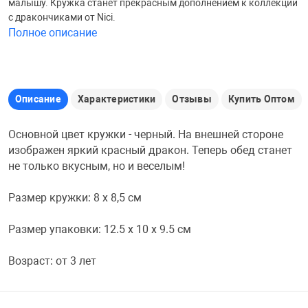
малышу. Кружка станет прекрасным дополнением к коллекции
с дракончиками от Nici.
Железные доро
Полное описание
Зарядные устро
Настольный хо
Игровые палатк
Инструменты
игрушки и ком
Средства по ух
Описание
Характеристики
Отзывы
Купить Оптом
Компьютерные 
Интерактивные
Сукно
Основной цвет кружки - черный. На внешней стороне
изображен яркий красный дракон. Теперь обед станет
Лупы
Книги и литера
Теннисные сто
не только вкусным, но и веселым!
Размер кружки: 8 х 8,5 см
Микрофоны
Машины-катал
Трансформеры
Размер упаковки: 12.5 х 10 х 9.5 см
Необычные га
Музыкальные 
Чехлы для киев
Возраст: от 3 лет
Осветительное
Мягкие игрушк
Шары