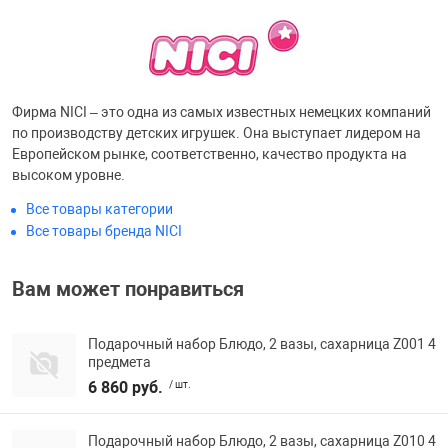
Переходники и 
Товары для лет
Проекторы
Товары для пра
Фирма NICI – это одна из самых известных немецких компаний
по производству детских игрушек. Она выступает лидером на
Европейском рынке, соответственно, качество продукта на
Пылесосы
Резиночки для 
высоком уровне.
Все товары категории
Сетевые фильт
Игровые набор
Все товары бренда NICI
Вам может понравиться
Смартфоны и г
Игровые, разв
Подарочный набор Блюдо, 2 вазы, сахарница Z001 4
Сумки, рюкзаки
Коляски и мебе
предмета
6 860 руб.
/ шт.
Фитнес-браслет
Мячи и прыгун
Подарочный набор Блюдо, 2 вазы, сахарница Z010 4