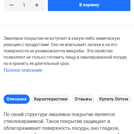
В корзину
Железные доро
Зарядные устро
Настольный хо
Игровые палатк
Инструменты
игрушки и ком
Средства по ух
Эмалевое покрытие не вступает в какую-либо химическую
реакцию с продуктами. Оно не впитывает запахи и на его
поверхности не размножаются микробы. Эти свойства
Компьютерные 
Интерактивные
Сукно
позволяют не только готовить пищу в эмалированной посуде,
но и хранить ее длительный срок.
Полное описание
Лупы
Книги и литера
Теннисные сто
Микрофоны
Машины-катал
Трансформеры
Описание
Характеристики
Отзывы
Купить Оптом
Необычные га
Музыкальные 
Чехлы для киев
По своей структуре эмалевое покрытие является
стеклокерамикой. Такое покрытие защищает и
Осветительное
Мягкие игрушк
Шары
облагораживает поверхность посуды, оно гладкое,