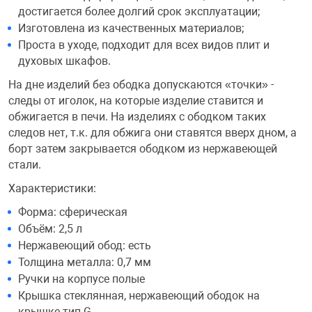
достигается более долгий срок эксплуатации;
Фотоаппараты,
Развивающие и
Изготовлена из качественных материалов;
Проста в уходе, подходит для всех видов плит и
Чехлы для тел
духовых шкафов.
На дне изделий без ободка допускаются «точки» -
следы от иголок, на которые изделие ставится и
обжигается в печи. На изделиях с ободком таких
следов нет, т.к. для обжига они ставятся вверх дном, а
борт затем закрывается ободком из нержавеющей
стали.
Характеристики:
Форма: сферическая
Объём: 2,5 л
Нержавеющий обод: есть
Толщина металла: 0,7 мм
Ручки на корпусе полые
Крышка стеклянная, нержавеющий ободок на
крышке тип G