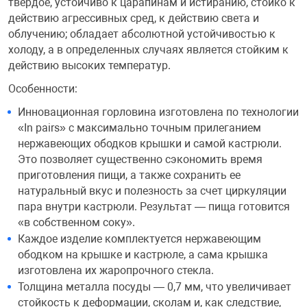
твердое, устойчиво к царапинам и истиранию, стойко к
действию агрессивных сред, к действию света и
Переходники и 
Товары для лет
облучению; обладает абсолютной устойчивостью к
холоду, а в определенных случаях является стойким к
действию высоких температур.
Проекторы
Товары для пра
Особенности:
Пылесосы
Резиночки для 
Инновационная горловина изготовлена по технологии
«In pairs» с максимально точным прилеганием
нержавеющих ободков крышки и самой кастрюли.
Сетевые фильт
Игровые набор
Это позволяет существенно сэкономить время
приготовления пищи, а также сохранить ее
натуральный вкус и полезность за счет циркуляции
Смартфоны и г
Игровые, разв
пара внутри кастрюли. Результат — пища готовится
«в собственном соку».
Каждое изделие комплектуется нержавеющим
Сумки, рюкзаки
Коляски и мебе
ободком на крышке и кастрюле, а сама крышка
изготовлена их жаропрочного стекла.
Фитнес-браслет
Мячи и прыгун
Толщина металла посуды — 0,7 мм, что увеличивает
стойкость к деформации, сколам и, как следствие,