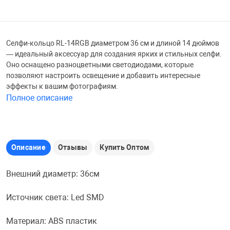
Железные доро
Зарядные устро
Настольный хо
Селфи-кольцо RL-14RGB диаметром 36 см и длиной 14 дюймов
Игровые палатк
— идеальный аксессуар для создания ярких и стильных селфи.
Инструменты
игрушки и ком
Средства по ух
Оно оснащено разноцветными светодиодами, которые
позволяют настроить освещение и добавить интересные
эффекты к вашим фотографиям.
Компьютерные 
Интерактивные
Сукно
Полное описание
Лупы
Книги и литера
Теннисные сто
Описание
Отзывы
Купить Оптом
Микрофоны
Машины-катал
Трансформеры
Внешний диаметр: 36см
Необычные га
Музыкальные 
Чехлы для киев
Источник света: Led SMD
Осветительное
Мягкие игрушк
Шары
Материал: ABS пластик