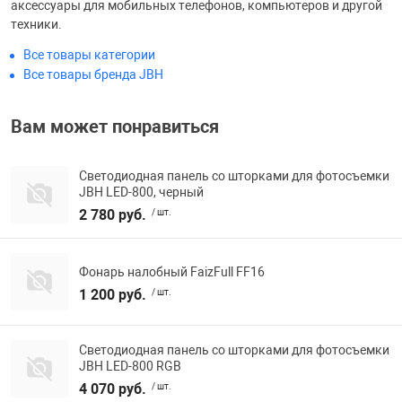
аксессуары для мобильных телефонов, компьютеров и другой
Фотоаппараты,
Развивающие и
техники.
Все товары категории
Все товары бренда JBH
Чехлы для тел
Вам может понравиться
Светодиодная панель со шторками для фотосъемки
JBH LED-800, черный
2 780 руб.
/ шт.
Фонарь налобный FaizFull FF16
1 200 руб.
/ шт.
Светодиодная панель со шторками для фотосъемки
JBH LED-800 RGB
4 070 руб.
/ шт.