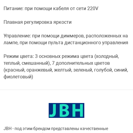
Питание: при помощи кабеля от сети 220V
Переходники и 
Товары для лет
Плавная регулировка яркости
Проекторы
Товары для пра
Управление: при помощи диммеров, расположенных на
лампе, при помощи пульта дистанционного управления
Пылесосы
Резиночки для 
Режим цвета: 3 основных режима цвета (холодный,
теплый, смешанный), 7 дополнительных цветов
Сетевые фильт
Игровые набор
(красный, оранжевый, желтый, зеленый, голубой, синий,
фиолетовый)
Смартфоны и г
Игровые, разв
Сумки, рюкзаки
Коляски и мебе
Фитнес-браслет
Мячи и прыгун
JBH - под этим брендом представлены качественные