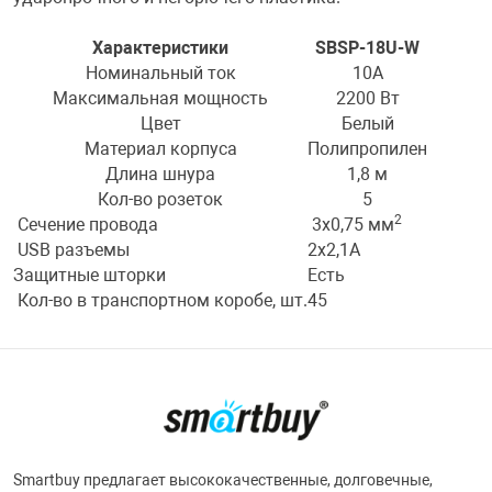
Переходники и 
Товары для лет
Характеристики
SBSP-18U-W
Номинальный ток
10А
Максимальная мощность
2200 Вт
Проекторы
Товары для пра
Цвет
Белый
Материал корпуса
Полипропилен
Длина шнура
1,8 м
Пылесосы
Резиночки для 
Кол-во розеток
5
2
Сечение провода
3x0,75 мм
Сетевые фильт
Игровые набор
USB разъемы
2x2,1А
Защитные шторки
Есть
Кол-во в транспортном коробе, шт.
45
Смартфоны и г
Игровые, разв
Сумки, рюкзаки
Коляски и мебе
Фитнес-браслет
Мячи и прыгун
Smartbuy предлагает высококачественные, долговечные,