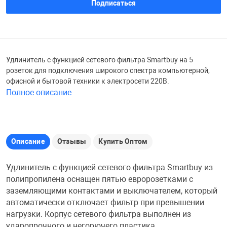
Подписаться
Железные доро
Зарядные устро
Настольный хо
Игровые палатк
Инструменты
игрушки и ком
Средства по ух
Удлинитель с функцией сетевого фильтра Smartbuy на 5
розеток для подключения широкого спектра компьютерной,
офисной и бытовой техники к электросети 220В.
Компьютерные 
Интерактивные
Сукно
Полное описание
Лупы
Книги и литера
Теннисные сто
Описание
Отзывы
Купить Оптом
Микрофоны
Машины-катал
Трансформеры
Удлинитель с функцией сетевого фильтра Smartbuy из
полипропилена оснащен пятью евророзетками с
Необычные га
Музыкальные 
Чехлы для киев
заземляющими контактами и выключателем, который
автоматически отключает фильтр при превышении
нагрузки. Корпус сетевого фильтра выполнен из
Осветительное
Мягкие игрушк
Шары
ударопрочного и негорючего пластика.