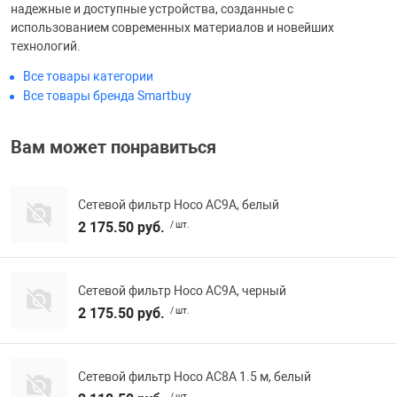
надежные и доступные устройства, созданные с
Фотоаппараты,
Развивающие и
использованием современных материалов и новейших
технологий.
Чехлы для тел
Все товары категории
Все товары бренда Smartbuy
Вам может понравиться
Сетевой фильтр Hoco AC9A, белый
2 175.50 руб.
/ шт.
Сетевой фильтр Hoco AC9A, черный
2 175.50 руб.
/ шт.
Сетевой фильтр Hoco AC8A 1.5 м, белый
/ шт.