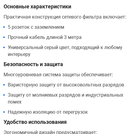
Основные характеристики
Переходники и 
Товары для лет
Практичная конструкция сетевого фильтра включает:
5 розеток с заземлением
Проекторы
Товары для пра
Прочный кабель длиной 3 метра
Универсальный серый цвет, подходящий к любому
Пылесосы
Резиночки для 
интерьеру
Безопасность и защита
Сетевые фильт
Игровые набор
Многоуровневая система защиты обеспечивает:
Варисторную защиту от высоковольтных разрядов
Смартфоны и г
Игровые, разв
Защиту от молниевых разрядов и индустриальных
помех
Сумки, рюкзаки
Коляски и мебе
Надежную изоляцию от перегрузок
Удобство использования
Фитнес-браслет
Мячи и прыгун
Эргономичный дизайн предусматривает: