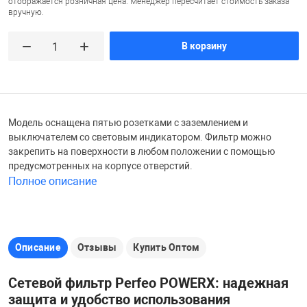
отображается розничная цена. Менеджер пересчитает стоимость заказа
вручную.
Железные доро
Зарядные устро
Настольный хо
В корзину
Игровые палатк
Инструменты
игрушки и ком
Средства по ух
Компьютерные 
Интерактивные
Сукно
Модель оснащена пятью розетками с заземлением и
выключателем со световым индикатором. Фильтр можно
закрепить на поверхности в любом положении с помощью
Лупы
Книги и литера
Теннисные сто
предусмотренных на корпусе отверстий.
Полное описание
Микрофоны
Машины-катал
Трансформеры
Описание
Отзывы
Купить Оптом
Необычные га
Музыкальные 
Чехлы для киев
Сетевой фильтр Perfeo POWERX: надежная
Осветительное
Мягкие игрушк
Шары
защита и удобство использования