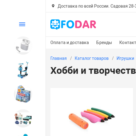
Доставка по всей России. Садовая 28-30
Каталог
Оплата и доставка
Бренды
Контак
Электроника
Главная
Каталог товаров
Игрушки
Хобби и творчест
Детский транспорт
Настольные игры
Дом и сад