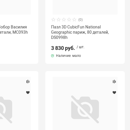
(0)
Собор Василия
Пазл 3D CubicFun National
детали, MC093h
Geographic париж, 80 деталей,
DS0998h
3 830 руб.
/ шт.
Наличие: мало