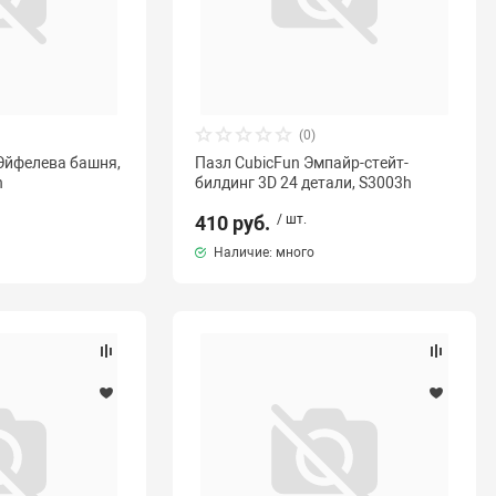
(0)
 Эйфелева башня,
Пазл CubicFun Эмпайр-стейт-
h
билдинг 3D 24 детали, S3003h
410 руб.
/ шт.
Наличие: много