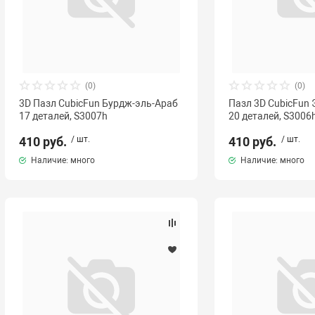
(0)
(0)
3D Пазл CubicFun Бурдж-эль-Араб
Пазл 3D CubicFun
17 деталей, S3007h
20 деталей, S3006
410 руб.
/ шт.
410 руб.
/ шт.
Наличие: много
Наличие: много