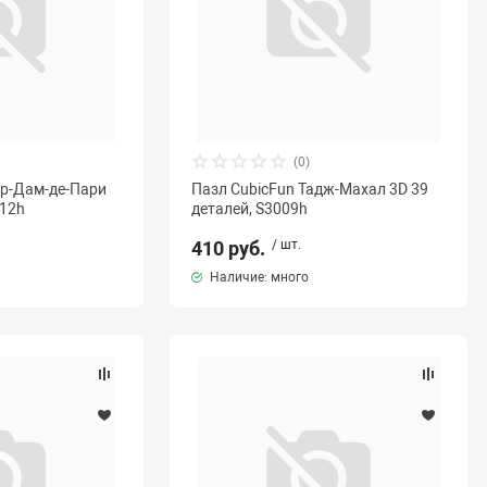
(0)
тр-Дам-де-Пари
Пазл CubicFun Тадж-Махал 3D 39
012h
деталей, S3009h
410 руб.
/ шт.
Наличие: много