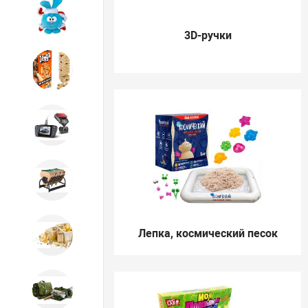
Игрушки
3D-ручки
Игрушки
Автотовары
Бильярд, кикер, аэрохоккей со
склада СПб
Лепка, космический песок
Новогодний ассортимент
Охота, спорт, туризм