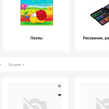
Пазлы
Рисование, р
По цене