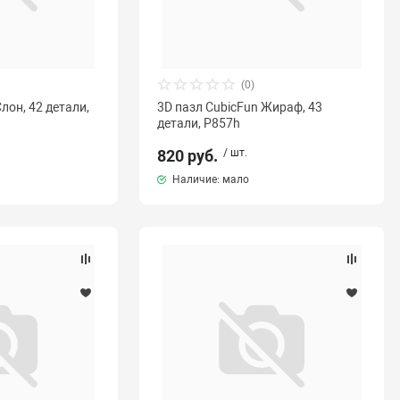
(0)
лон, 42 детали,
3D пазл CubicFun Жираф, 43
детали, P857h
820 руб.
/ шт.
Наличие: мало