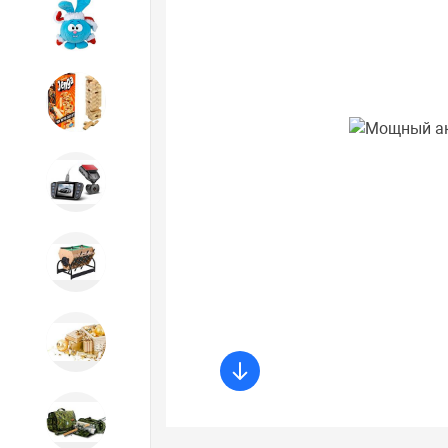
Игрушки
Игрушки
Автотовары
Бильярд, кикер, аэрохоккей со
склада СПб
Новогодний ассортимент
Охота, спорт, туризм