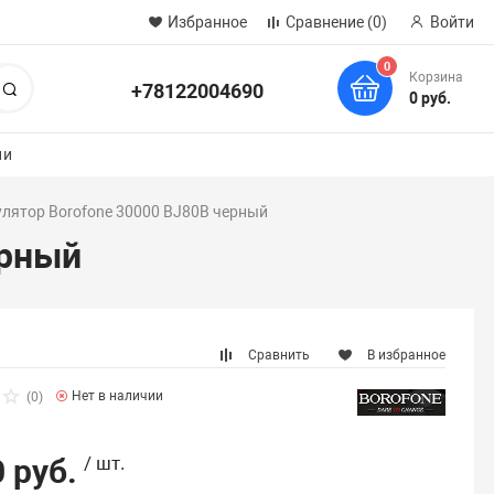
Избранное
Сравнение
(0)
Войти
0
Корзина
+78122004690
Поиск
0 руб.
ии
ятор Borofone 30000 BJ80B черный
ерный
Сравнить
В избранное
Нет в наличии
(0)
 руб.
/ шт.