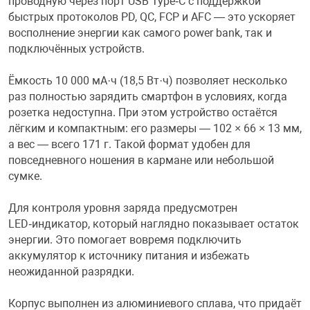
проводную через порт USB Type‑C с поддержкой
быстрых протоколов PD, QC, FCP и AFC — это ускоряет
Фотоаппараты,
Развивающие и
восполнение энергии как самого power bank, так и
подключённых устройств.
Чехлы для тел
Ёмкость 10 000 мА·ч (18,5 Вт·ч) позволяет несколько
раз полностью зарядить смартфон в условиях, когда
розетка недоступна. При этом устройство остаётся
лёгким и компактным: его размеры — 102 × 66 × 13 мм,
а вес — всего 171 г. Такой формат удобен для
повседневного ношения в кармане или небольшой
сумке.
Для контроля уровня заряда предусмотрен
LED‑индикатор, который наглядно показывает остаток
энергии. Это помогает вовремя подключить
аккумулятор к источнику питания и избежать
неожиданной разрядки.
Корпус выполнен из алюминиевого сплава, что придаёт