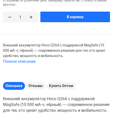
отображается розничная цена. Менеджер пересчитает стоимость заказа
вручную.
Железные доро
Зарядные устро
Настольный хо
В корзину
Игровые палатк
Инструменты
игрушки и ком
Средства по ух
Компьютерные 
Интерактивные
Сукно
Внешний аккумулятор Hoco Q26A с поддержкой MagSafe (10
000 мА·ч, чёрный) — современное решение для тех, кто ценит
удобство, мощность и мобильность.
Лупы
Книги и литера
Теннисные сто
Полное описание
Микрофоны
Машины-катал
Трансформеры
Описание
Отзывы
Купить Оптом
Необычные га
Музыкальные 
Чехлы для киев
Внешний аккумулятор Hoco Q26A с поддержкой
MagSafe (10 000 мА·ч, чёрный) — современное решение
Осветительное
Мягкие игрушк
Шары
для тех, кто ценит удобство, мощность и мобильность.