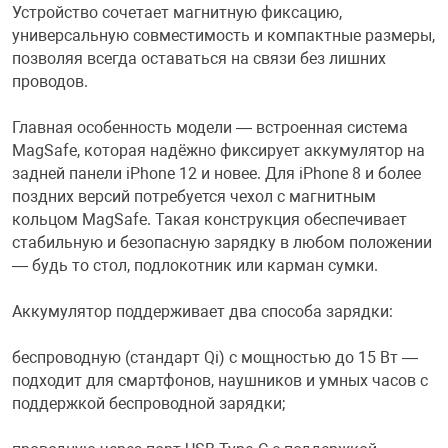
Устройство сочетает магнитную фиксацию,
универсальную совместимость и компактные размеры,
Переходники и 
Товары для лет
позволяя всегда оставаться на связи без лишних
проводов.
Проекторы
Товары для пра
Главная особенность модели — встроенная система
MagSafe, которая надёжно фиксирует аккумулятор на
Пылесосы
Резиночки для 
задней панели iPhone 12 и новее. Для iPhone 8 и более
поздних версий потребуется чехол с магнитным
кольцом MagSafe. Такая конструкция обеспечивает
Сетевые фильт
Игровые набор
стабильную и безопасную зарядку в любом положении
— будь то стол, подлокотник или карман сумки.
Смартфоны и г
Игровые, разв
Аккумулятор поддерживает два способа зарядки:
Сумки, рюкзаки
Коляски и мебе
беспроводную (стандарт Qi) с мощностью до 15 Вт —
подходит для смартфонов, наушников и умных часов с
поддержкой беспроводной зарядки;
Фитнес-браслет
Мячи и прыгун