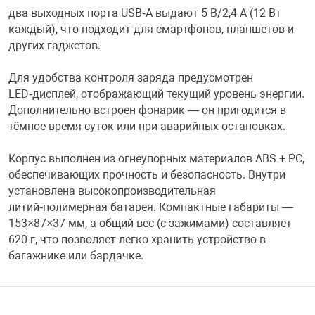
два выходных порта USB‑A выдают 5 В/2,4 А (12 Вт
Фотоаппараты,
Развивающие и
каждый), что подходит для смартфонов, планшетов и
других гаджетов.
Чехлы для тел
Для удобства контроля заряда предусмотрен
LED‑дисплей, отображающий текущий уровень энергии.
Дополнительно встроен фонарик — он пригодится в
тёмное время суток или при аварийных остановках.
Корпус выполнен из огнеупорных материалов ABS + PC,
обеспечивающих прочность и безопасность. Внутри
установлена высокопроизводительная
литий‑полимерная батарея. Компактные габариты —
153×87×37 мм, а общий вес (с зажимами) составляет
620 г, что позволяет легко хранить устройство в
багажнике или бардачке.