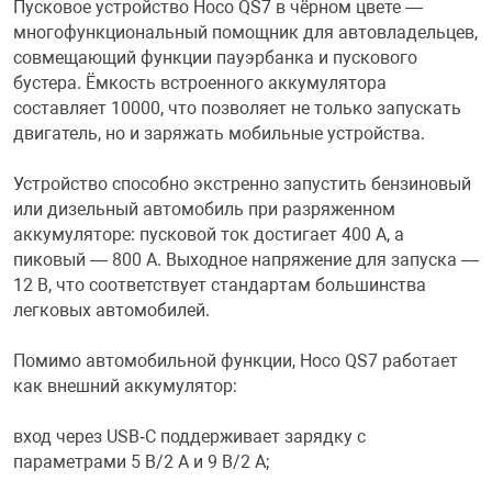
Пусковое устройство Hoco QS7 в чёрном цвете —
многофункциональный помощник для автовладельцев,
Переходники и 
Товары для лет
совмещающий функции пауэрбанка и пускового
бустера. Ёмкость встроенного аккумулятора
составляет 10000, что позволяет не только запускать
Проекторы
Товары для пра
двигатель, но и заряжать мобильные устройства.
Пылесосы
Резиночки для 
Устройство способно экстренно запустить бензиновый
или дизельный автомобиль при разряженном
аккумуляторе: пусковой ток достигает 400 А, а
Сетевые фильт
Игровые набор
пиковый — 800 А. Выходное напряжение для запуска —
12 В, что соответствует стандартам большинства
легковых автомобилей.
Смартфоны и г
Игровые, разв
Помимо автомобильной функции, Hoco QS7 работает
Сумки, рюкзаки
Коляски и мебе
как внешний аккумулятор:
вход через USB‑C поддерживает зарядку с
Фитнес-браслет
Мячи и прыгун
параметрами 5 В/2 А и 9 В/2 А;