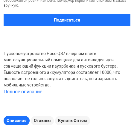
отображается розничная цена. Менеджер пересчитает стоимость заказа
вручную.
Железные доро
Зарядные устро
Настольный хо
Подписаться
Игровые палатк
Инструменты
игрушки и ком
Средства по ух
Компьютерные 
Интерактивные
Сукно
Пусковое устройство Hoco QS7 в чёрном цвете —
многофункциональный помощник для автовладельцев,
совмещающий функции пауэрбанка и пускового бустера.
Лупы
Книги и литера
Теннисные сто
Ёмкость встроенного аккумулятора составляет 10000, что
позволяет не только запускать двигатель, но и заряжать
мобильные устройства.
Микрофоны
Машины-катал
Трансформеры
Полное описание
Необычные га
Музыкальные 
Чехлы для киев
Описание
Отзывы
Купить Оптом
Осветительное
Мягкие игрушк
Шары