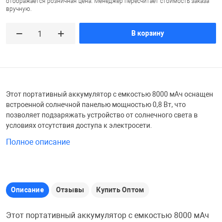
отображается розничная цена. Менеджер пересчитает стоимость заказа
вручную.
Железные доро
Зарядные устро
Настольный хо
В корзину
Игровые палатк
Инструменты
игрушки и ком
Средства по ух
Компьютерные 
Интерактивные
Сукно
Этот портативный аккумулятор с емкостью 8000 мАч оснащен
встроенной солнечной панелью мощностью 0,8 Вт, что
позволяет подзаряжать устройство от солнечного света в
Лупы
Книги и литера
Теннисные сто
условиях отсутствия доступа к электросети.
Полное описание
Микрофоны
Машины-катал
Трансформеры
Необычные га
Музыкальные 
Чехлы для киев
Описание
Отзывы
Купить Оптом
Осветительное
Мягкие игрушк
Шары
Этот портативный аккумулятор с емкостью 8000 мАч