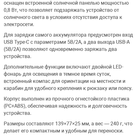
оснащен встроенной солнечной панелью мощностью
0,8 Вт, что позволяет подзаряжать устройство от
Переходники и 
Товары для лет
солнечного света в условиях отсутствия доступа к
электросети.
Проекторы
Товары для пра
Для зарядки самого аккумулятора предусмотрен вход
USB Type-C с параметрами 5В/2А, а два выхода USB-A
(5В/2А) позволяют одновременно заряжать два
Пылесосы
Резиночки для 
устройства.
Дополнительные функции включают двойной LED-
Сетевые фильт
Игровые набор
фонарь для освещения в темное время суток,
встроенный компас для ориентации на местности и
карабин для удобного крепления к рюкзаку или поясу.
Смартфоны и г
Игровые, разв
Корпус выполнен из прочного огнестойкого пластика
(PC+ABS), обеспечивая надежность и долговечность
Сумки, рюкзаки
Коляски и мебе
устройства.
Размеры составляют 139×77×25 мм, а вес — 240 г, что
Фитнес-браслет
Мячи и прыгун
делает его компактным и удобным для переноски.