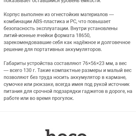
показывает оставшийся уровень ёмкости.
Фотоаппараты,
Развивающие и
Корпус выполнен из огнестойких материалов —
комбинации ABS‑пластика и PC, что повышает
Чехлы для тел
безопасность эксплуатации. Внутри установлены
литий‑ионные ячейки формата 18650,
зарекомендовавшие себя как надёжное и долговечное
решение для портативных аккумуляторов.
Габариты устройства составляют 76×56×23 мм, а вес
— всего 130 г. Такие компактные размеры и малый вес
позволяют без труда носить аккумулятор в кармане,
сумочке или рюкзаке, всегда имея под рукой источник
питания для срочной подзарядки гаджетов в дороге, на
работе или во время прогулок.