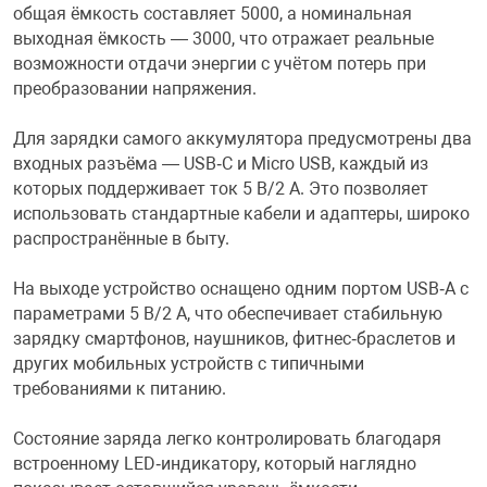
общая ёмкость составляет 5000, а номинальная
выходная ёмкость — 3000, что отражает реальные
Переходники и 
Товары для лет
возможности отдачи энергии с учётом потерь при
преобразовании напряжения.
Проекторы
Товары для пра
Для зарядки самого аккумулятора предусмотрены два
входных разъёма — USB‑C и Micro USB, каждый из
Пылесосы
Резиночки для 
которых поддерживает ток 5 В/2 А. Это позволяет
использовать стандартные кабели и адаптеры, широко
распространённые в быту.
Сетевые фильт
Игровые набор
На выходе устройство оснащено одним портом USB‑A с
Смартфоны и г
Игровые, разв
параметрами 5 В/2 А, что обеспечивает стабильную
зарядку смартфонов, наушников, фитнес‑браслетов и
других мобильных устройств с типичными
Сумки, рюкзаки
Коляски и мебе
требованиями к питанию.
Состояние заряда легко контролировать благодаря
Фитнес-браслет
Мячи и прыгун
встроенному LED‑индикатору, который наглядно