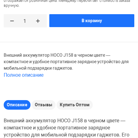
отображается розничная цена. Менеджер пересчитает стоимость заказа
вручную.
Железные доро
Зарядные устро
Настольный хо
В корзину
Игровые палатк
Инструменты
игрушки и ком
Средства по ух
Компьютерные 
Интерактивные
Сукно
Внешний аккумулятор HOCO J158 в черном цвете —
компактное и удобное портативное зарядное устройство для
мобильной подзарядки гаджетов.
Лупы
Книги и литера
Теннисные сто
Полное описание
Микрофоны
Машины-катал
Трансформеры
Описание
Отзывы
Купить Оптом
Необычные га
Музыкальные 
Чехлы для киев
Внешний аккумулятор HOCO J158 в черном цвете —
компактное и удобное портативное зарядное
Осветительное
Мягкие игрушк
Шары
устройство для мобильной подзарядки гаджетов. Его