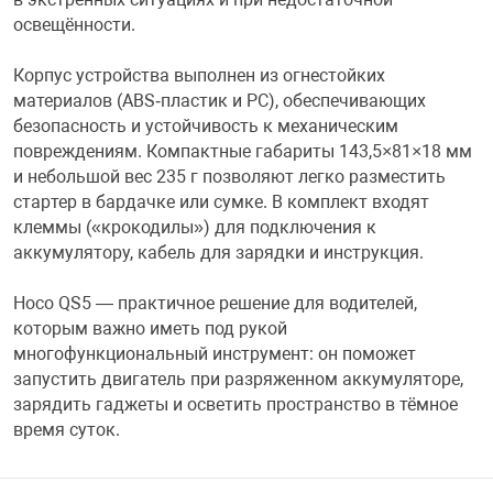
освещённости.
Фотоаппараты,
Развивающие и
Корпус устройства выполнен из огнестойких
Чехлы для тел
материалов (ABS‑пластик и PC), обеспечивающих
безопасность и устойчивость к механическим
повреждениям. Компактные габариты 143,5×81×18 мм
и небольшой вес 235 г позволяют легко разместить
стартер в бардачке или сумке. В комплект входят
клеммы («крокодилы») для подключения к
аккумулятору, кабель для зарядки и инструкция.
Hoco QS5 — практичное решение для водителей,
которым важно иметь под рукой
многофункциональный инструмент: он поможет
запустить двигатель при разряженном аккумуляторе,
зарядить гаджеты и осветить пространство в тёмное
время суток.