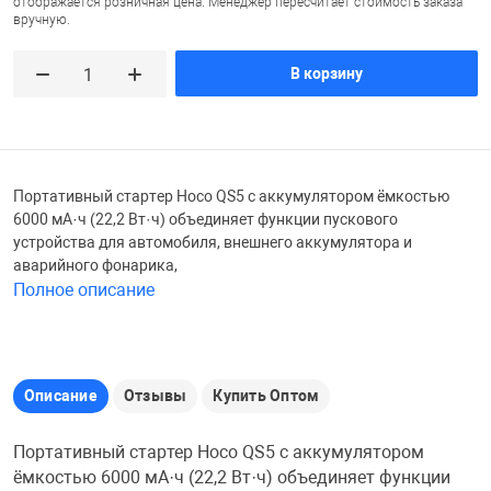
отображается розничная цена. Менеджер пересчитает стоимость заказа
вручную.
Железные доро
Зарядные устро
Настольный хо
В корзину
Игровые палатк
Инструменты
игрушки и ком
Средства по ух
Компьютерные 
Интерактивные
Сукно
Портативный стартер Hoco QS5 с аккумулятором ёмкостью
6000 мА·ч (22,2 Вт·ч) объединяет функции пускового
устройства для автомобиля, внешнего аккумулятора и
Лупы
Книги и литера
Теннисные сто
аварийного фонарика,
Полное описание
Микрофоны
Машины-катал
Трансформеры
Описание
Отзывы
Купить Оптом
Необычные га
Музыкальные 
Чехлы для киев
Портативный стартер Hoco QS5 с аккумулятором
Осветительное
Мягкие игрушк
Шары
ёмкостью 6000 мА·ч (22,2 Вт·ч) объединяет функции