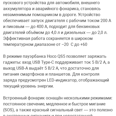
пускового устройства для автомобиля, внешнего
аккумулятора и аварийного фонарика, становясь
Переходники и 
Товары для лет
незаменимым помощником в дороге. Устройство
обеспечивает запуск двигателя с рабочим током 200 А
Проекторы
Товары для пра
и пиковым — до 400 А, подходит для бензиновых
двигателей объёмом до 4,0 л и дизельных — до 2,0 л.
Эффективная работа сохраняется в широком
Пылесосы
Резиночки для 
температурном диапазоне от −20 С до +60
В режиме пауэрбанка Hoco QS5 позволяет заряжать
Сетевые фильт
Игровые набор
гаджеты: вход USB Type‑C поддерживает ток 5 В/2 А, а
выход USB‑A выдаёт 5 В/2 А, что достаточно для
питания смартфонов и планшетов. Для контроля
Смартфоны и г
Игровые, разв
заряда предусмотрен LED‑индикатор, отображающий
текущий уровень энергии.
Сумки, рюкзаки
Коляски и мебе
Встроенный фонарик оснащён несколькими режимами:
постоянное свечение, медленное и быстрое мигание
Фитнес-браслет
Мячи и прыгун
(SOS), а также красный сигнальный свет — это полезно
в экстренных ситуациях и при недостаточной