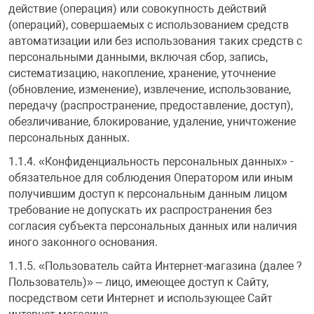
действие (операция) или совокупность действий
Железные доро
(операций), совершаемых с использованием средств
Зарядные устро
Настольный хо
автоматизации или без использования таких средств с
персональными данными, включая сбор, запись,
Игровые палатк
систематизацию, накопление, хранение, уточнение
Инструменты
игрушки и ком
Средства по ух
(обновление, изменение), извлечение, использование,
передачу (распространение, предоставление, доступ),
обезличивание, блокирование, удаление, уничтожение
Компьютерные 
Интерактивные
Сукно
персональных данных.
1.1.4. «Конфиденциальность персональных данных» -
Лупы
Книги и литера
Теннисные сто
обязательное для соблюдения Оператором или иным
получившим доступ к персональным данным лицом
требование не допускать их распространения без
Микрофоны
Машины-катал
Трансформеры
согласия субъекта персональных данных или наличия
иного законного основания.
Необычные га
Музыкальные 
Чехлы для киев
1.1.5. «Пользователь сайта Интернет-магазина (далее ?
Пользователь)» – лицо, имеющее доступ к Сайту,
Осветительное
Мягкие игрушк
Шары
посредством сети Интернет и использующее Сайт