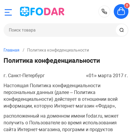
0
Назад
Назад
Назад
Назад
Назад
Назад
Назад
Назад
+781220
Электроника
Детский трансп
Настольные иг
Дом и сад
Игрушки
Автотовары
Бильярд, кикер,
Охота, спорт, т
склада СПб
Главная
Политика конфеденциальности
ка
и
Аудио, Видео, T
Самокаты
Викторины, сло
Декор и интерь
Конструкторы
FM-модулятор
Бинокли
Политика конфеденциальности
Аксессуары для
анспорт
Наушники
Детские элект
Детские насто
Подарки и суве
Детские куклы
GPS-Навигатор
Монокли
г. Санкт-Петербург «01» марта 2017 г.
Аэрохоккей
Настоящая Политика конфиденциальности
е игры
 сертификаты
Портативные к
Велосипеды де
Для взрослых
Посуда
Для самых мал
Автомагнитол
Прицелы
персональных данных (далее – Политика
Батуты
конфиденциальности) действует в отношении всей
информации, которую Интернет-магазин «Фодар»,
Универсальные
Защита и аксес
Для компании
Текстиль
Игрушечное ор
Видеорегистра
аккумуляторы
Бильярд
расположенный на доменном имени fodar.ru, может
получить о Пользователе во время использования
Скейтборды
Дорожные
Товары для Нов
Треки, гаражи 
Парковочные 
сайта Интернет-магазина, программ и продуктов