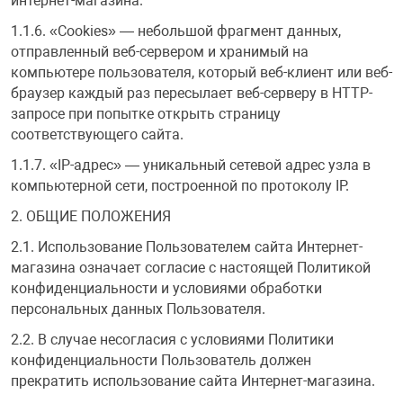
интернет-магазина.
1.1.6. «Cookies» — небольшой фрагмент данных,
Переходники и 
Товары для лет
отправленный веб-сервером и хранимый на
компьютере пользователя, который веб-клиент или веб-
Проекторы
Товары для пра
браузер каждый раз пересылает веб-серверу в HTTP-
запросе при попытке открыть страницу
соответствующего сайта.
Пылесосы
Резиночки для 
1.1.7. «IP-адрес» — уникальный сетевой адрес узла в
компьютерной сети, построенной по протоколу IP.
Сетевые фильт
Игровые набор
2. ОБЩИЕ ПОЛОЖЕНИЯ
2.1. Использование Пользователем сайта Интернет-
Смартфоны и г
Игровые, разв
магазина означает согласие с настоящей Политикой
конфиденциальности и условиями обработки
персональных данных Пользователя.
Сумки, рюкзаки
Коляски и мебе
2.2. В случае несогласия с условиями Политики
конфиденциальности Пользователь должен
Фитнес-браслет
Мячи и прыгун
прекратить использование сайта Интернет-магазина.