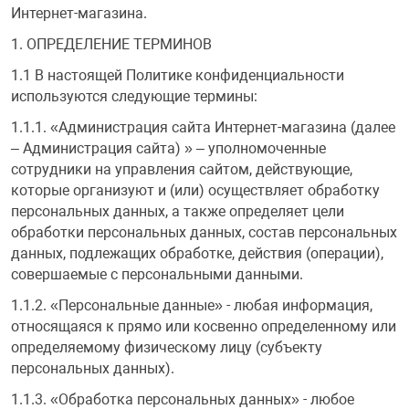
Красота и здор
Бильярдные ст
Интернет-магазина.
Санки и ледянк
Карточные игр
Фигуры садовы
Игрушечный тр
Радар-детекто
1. ОПРЕДЕЛЕНИЕ ТЕРМИНОВ
Часы
Все для столов
1.1 В настоящей Политике конфиденциальности
используются следующие термины:
ы
Квесты
Хозяйственные
Прочие игрушк
Эндоскопы
USB-накопители
Дартс
1.1.1. «Администрация сайта Интернет-магазина (далее
– Администрация сайта) » – уполномоченные
кер, аэрохоккей со
Лото и домино
Хобби и творче
сотрудники на управления сайтом, действующие,
Аксессуары дл
Казино
которые организуют и (или) осуществляет обработку
персональных данных, а также определяет цели
Стратегические
Радиоуправляе
 ассортимент
Батарейки и а
Киевницы, мебе
обработки персональных данных, состав персональных
данных, подлежащих обработке, действия (операции),
Шахматы, шашк
Роботы и тран
совершаемые с персональными данными.
т, туризм
Весы
Кии и комплек
1.1.2. «Персональные данные» - любая информация,
Аксессуары де
относящаяся к прямо или косвенно определенному или
Видеонаблюде
Лампы / Свети
определяемому физическому лицу (субъекту
персональных данных).
Головоломки
1.1.3. «Обработка персональных данных» - любое
Джойстики, при
Настольный фу