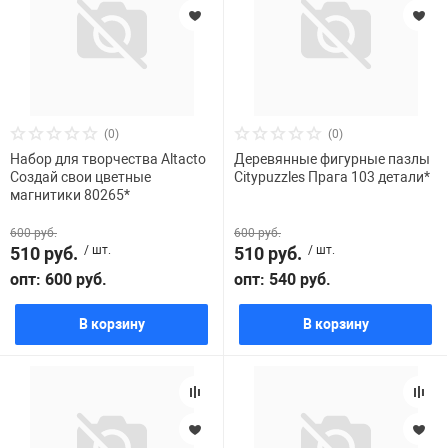
Розничная цена
Переходники и 
Товары для лет
Проекторы
Товары для пра
(0)
(0)
Набор для творчества Altacto
Наличие на складе
Деревянные фигурные пазлы
Пылесосы
Резиночки для 
Создай свои цветные
Citypuzzles Прага 103 детали*
магнитики 80265*
Сетевые фильт
Игровые набор
600 руб.
600 руб.
510 руб.
/ шт.
510 руб.
/ шт.
Бренд
опт: 600 руб.
опт: 540 руб.
Смартфоны и г
Игровые, разв
В корзину
В корзину
Цвет
Сумки, рюкзаки
Коляски и мебе
Страна-изготовитель
Фитнес-браслет
Мячи и прыгун