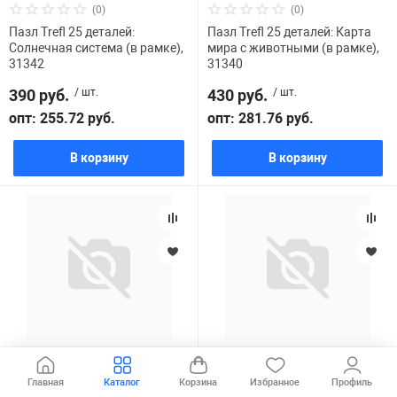
(0)
(0)
Пазл Trefl 25 деталей:
Пазл Trefl 25 деталей: Карта
Солнечная система (в рамке),
мира с животными (в рамке),
31342
31340
390 руб.
/ шт.
430 руб.
/ шт.
опт: 255.72 руб.
опт: 281.76 руб.
В корзину
В корзину
(0)
(0)
Пазл Trefl 15 деталей: Ферма.
Пазл магнитный Trefl
Главная
Каталог
Корзина
Избранное
Профиль
Семья Трефликов, 31414
Откройте для себя мир Габби,