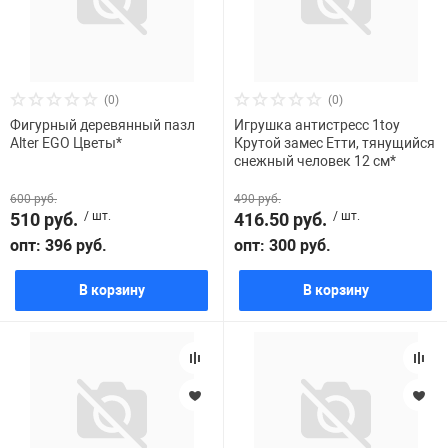
Оптовая цена
Фотоаппараты,
Развивающие и
Чехлы для тел
(0)
(0)
Фигурный деревянный пазл
Игрушка антистресс 1toy
Alter EGO Цветы*
Крутой замес Етти, тянущийся
снежный человек 12 см*
600 руб.
490 руб.
510 руб.
/ шт.
416.50 руб.
/ шт.
опт: 396 руб.
опт: 300 руб.
В корзину
В корзину