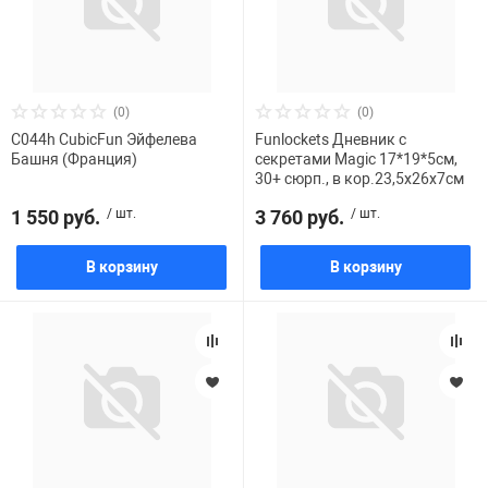
(0)
(0)
C044h CubicFun Эйфелева
Funlockets Дневник с
Башня (Франция)
секретами Magic 17*19*5см,
30+ сюрп., в кор.23,5х26х7см
1 550 руб.
/ шт.
3 760 руб.
/ шт.
В корзину
В корзину