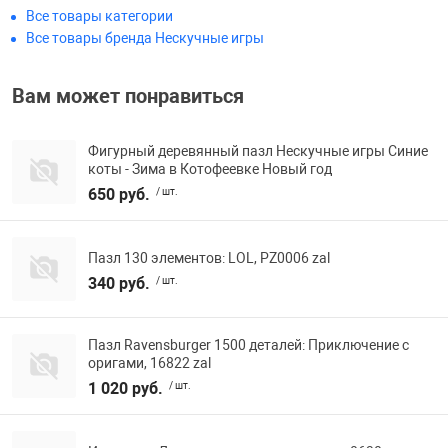
Все товары категории
Фотоаппараты,
Развивающие и
Все товары бренда Нескучные игры
Чехлы для тел
Вам может понравиться
Фигурный деревянный пазл Нескучные игры Синие
коты - Зима в Котофеевке Новый год
650 руб.
/ шт.
Пазл 130 элементов: LOL, PZ0006 zal
340 руб.
/ шт.
Пазл Ravensburger 1500 деталей: Приключение с
оригами, 16822 zal
1 020 руб.
/ шт.