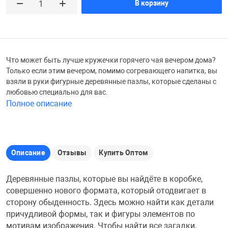
В корзину
Железные доро
Зарядные устро
Настольный хо
Игровые палатк
Инструменты
игрушки и ком
Средства по ух
Что может быть лучше кружечки горячего чая вечером дома?
Только если этим вечером, помимо согревающего напитка, вы
взяли в руки фигурные деревянные пазлы, которые сделаны с
Компьютерные 
Интерактивные
Сукно
любовью специально для вас.
Полное описание
Лупы
Книги и литера
Теннисные сто
Микрофоны
Машины-катал
Трансформеры
Описание
Отзывы
Купить Оптом
Деревянные пазлы, которые вы найдёте в коробке,
Необычные га
Музыкальные 
Чехлы для киев
совершенно нового формата, который отодвигает в
сторону обыденность. Здесь можно найти как детали
причудливой формы, так и фигуры элементов по
Осветительное
Мягкие игрушк
Шары
мотивам изображения. Чтобы найти все загадки,