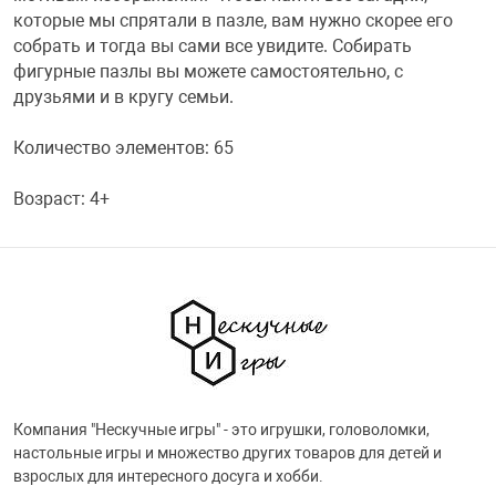
которые мы спрятали в пазле, вам нужно скорее его
Переходники и 
Товары для лет
собрать и тогда вы сами все увидите. Собирать
фигурные пазлы вы можете самостоятельно, с
друзьями и в кругу семьи.
Проекторы
Товары для пра
Количество элементов: 65
Пылесосы
Резиночки для 
Возраст: 4+
Сетевые фильт
Игровые набор
Смартфоны и г
Игровые, разв
Сумки, рюкзаки
Коляски и мебе
Компания "Нескучные игры" - это игрушки, головоломки,
настольные игры и множество других товаров для детей и
Фитнес-браслет
Мячи и прыгун
взрослых для интересного досуга и хобби.