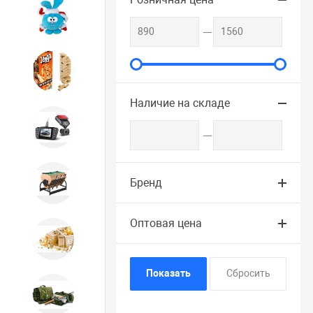
Игрушки
Игрушки
Наличие на складе
Автотовары
Бильярд, кикер, аэрохоккей со
Бренд
склада СПб
Оптовая цена
Новогодний ассортимент
Охота, спорт, туризм