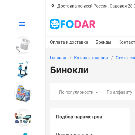
Доставка по всей России. Садовая 28-30
Каталог
Оплата и доставка
Бренды
Контак
Электроника
Главная
Каталог товаров
Охота, сп
Бинокли
Детский транспорт
По популярности
По алфавиту
Настольные игры
Подбор параметров
Дом и сад
Розничная цена