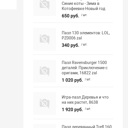
Синие коты - Зима в
Котофеевке Новый год
650 руб.
/ шт.
Пазл 130 элементов: LOL,
PZ0006 zal
340 руб.
/ шт.
Пазл Ravensburger 1500
деталей: Приключение с
оригами, 16822 zal
1 020 руб.
/ шт.
Игра-пазл Деревья и что
на них растет, 8638
1 920 руб.
/ шт.
Пазл деревянный Trefl 160