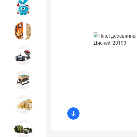
Игрушки
Игрушки
Автотовары
Бильярд, кикер, аэрохоккей со
склада СПб
Новогодний ассортимент
Охота, спорт, туризм