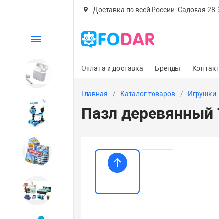
Доставка по всей России. Садовая 28-30
Каталог
Оплата и доставка
Бренды
Контак
Электроника
Главная
Каталог товаров
Игрушки
Пазл деревянный T
Детский транспорт
Настольные игры
Дом и сад