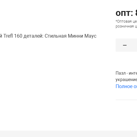
опт: 
*Оптовая це
розничная ц
Пазл - ин
украшение
Полное о