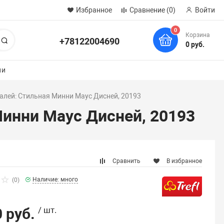
Избранное
Сравнение
(0)
Войти
0
Корзина
+78122004690
Поиск
0 руб.
ии
талей: Стильная Минни Маус Дисней, 20193
Минни Маус Дисней, 20193
Сравнить
В избранное
Наличие: много
(0)
 руб.
/ шт.