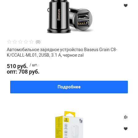
Фотоаппараты,
Развивающие и
Чехлы для тел
(0)
Автомобильное зарядное устройство Baseus Grain C8-
K/CCALL-ML01, 2USB, 3.1 A, черное zal
510 руб.
/ шт.
опт: 708 руб.
Подробнее