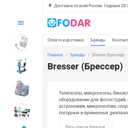
Доставка по всей России. Садовая 28-30
Каталог
Оплата и доставка
Бренды
Контак
Электроника
Главная
Бренды
Bresser (Брессер)
Bresser (Брессер)
Детский транспорт
Настольные игры
Телескопы, микроскопы, бинокл
оборудование для фотостудий, 
астрономии, микроскопии, спор
Дом и сад
погодных и временных диапазон
Весь список брендов