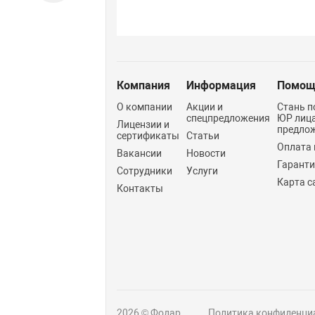
Компания
Информация
Помощ
О компании
Акции и
Стань п
спецпредложения
ЮР лиц
Лицензии и
предло
сертификаты
Статьи
Оплата 
Вакансии
Новости
Гарант
Сотрудники
Услуги
Карта с
Контакты
2026 © Фодар
Политика конфиденци