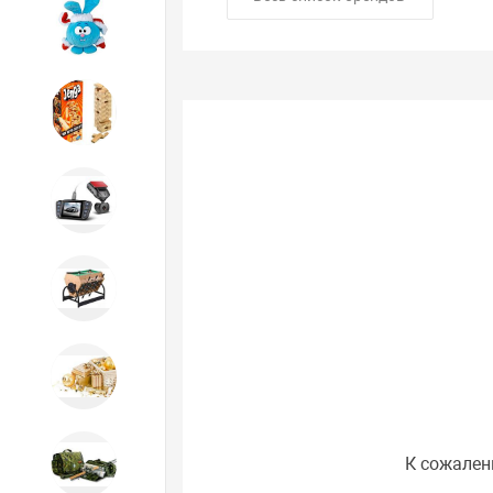
Игрушки
Игрушки
Автотовары
Бильярд, кикер, аэрохоккей со
склада СПб
Новогодний ассортимент
К сожален
Охота, спорт, туризм