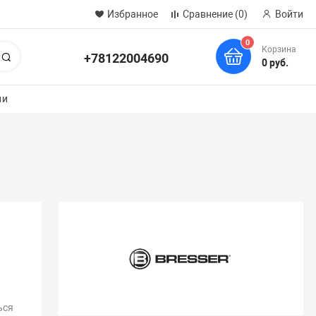
Избранное
Сравнение
(0)
Войти
0
Корзина
+78122004690
Поиск
0 руб.
ии
!
ься