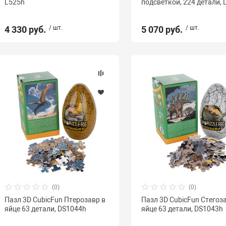
L525h
подсветкой, 224 детали, 
4 330 руб.
/ шт.
5 070 руб.
/ шт.
(0)
(0)
Пазл 3D CubicFun Птерозавр в
Пазл 3D CubicFun Стегоз
яйце 63 детали, DS1044h
яйце 63 детали, DS1043h