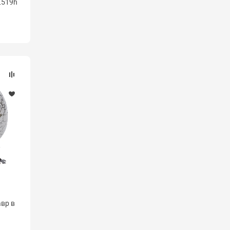
L519h
авр в