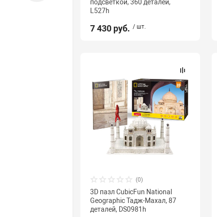
подсветкой, 360 деталей,
L527h
7 430 руб.
/ шт.
(0)
3D пазл CubicFun National
Geographic Тадж-Махал, 87
деталей, DS0981h