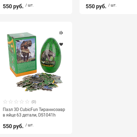
550 руб.
/ шт.
550 руб.
/ шт.
(0)
Пазл 3D CubicFun Тираннозавр
в яйце 63 детали, DS1041h
550 руб.
/ шт.