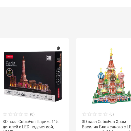
(0)
(0)
3D пазл CubicFun Париж, 115
3D пазл CubicFun Храм
деталей с LED-подсветкой,
Василия Блаженного с LE