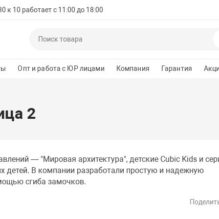
 к 10 работает с 11:00 до 18:00
ты
Опт и работа с ЮР лицами
Компания
Гарантия
Акц
ица 2
влений — "Мировая архитектура", детские Cubic Kids и сер
х детей. В компании разработали простую и надежную
омощью сгиба замочков.
Поделит