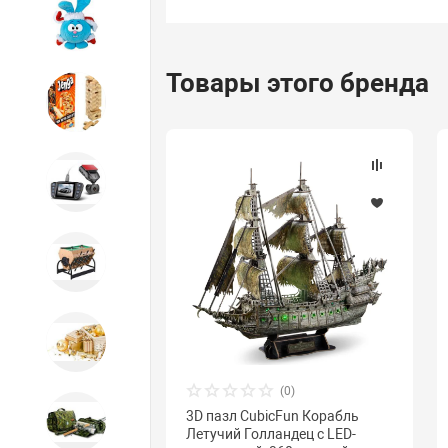
Игрушки
Товары этого бренда
Игрушки
Автотовары
Бильярд, кикер, аэрохоккей со
склада СПб
Новогодний ассортимент
(0)
3D пазл CubicFun Корабль
Охота, спорт, туризм
Летучий Голландец с LED-