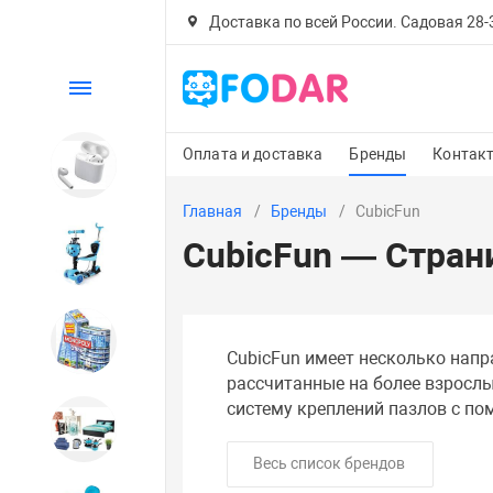
Доставка по всей России. Садовая 28-30
Каталог
Оплата и доставка
Бренды
Контак
Электроника
Главная
Бренды
CubicFun
CubicFun — Стран
Детский транспорт
Настольные игры
CubicFun имеет несколько напра
рассчитанные на более взрослы
систему креплений пазлов с п
Дом и сад
Весь список брендов