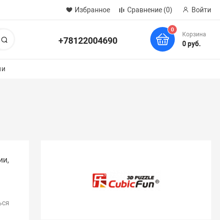
Избранное
Сравнение
(0)
Войти
0
Корзина
+78122004690
Поиск
0 руб.
ии
ии,
ься