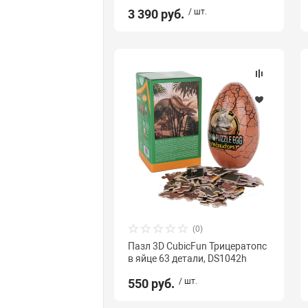
3 390 руб.
/ шт.
(0)
Пазл 3D CubicFun Трицератопс
в яйце 63 детали, DS1042h
550 руб.
/ шт.