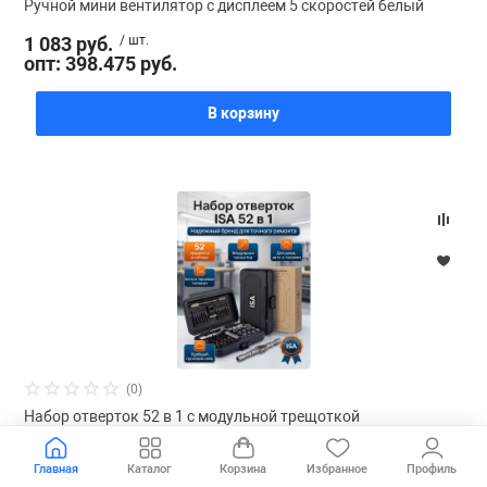
Ручной мини вентилятор с дисплеем 5 скоростей белый
1 083 руб.
/ шт.
опт: 398.475 руб.
В корзину
(0)
Набор отверток 52 в 1 с модульной трещоткой
1 691 руб.
/ шт.
Главная
Каталог
Корзина
Избранное
Профиль
опт: 966 руб.