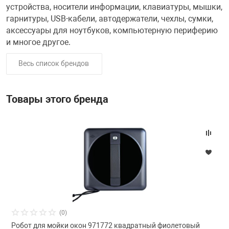
Красота и здор
Бильярдные ст
устройства, носители информации, клавиатуры, мышки,
гарнитуры, USB-кабели, автодержатели, чехлы, сумки,
Санки и ледянк
Карточные игр
Фигуры садовы
Игрушечный тр
Радар-детекто
аксессуары для ноутбуков, компьютерную периферию
Часы
Все для столов
и многое другое.
ы
Квесты
Хозяйственные
Прочие игрушк
Эндоскопы
Весь список брендов
USB-накопители
Дартс
кер, аэрохоккей со
Лото и домино
Хобби и творче
Аксессуары дл
Казино
Товары этого бренда
Стратегические
Радиоуправляе
 ассортимент
Батарейки и а
Киевницы, мебе
Шахматы, шашк
Роботы и тран
т, туризм
Весы
Кии и комплек
Аксессуары де
Видеонаблюде
Лампы / Свети
Головоломки
(0)
Джойстики, при
Настольный фу
Робот для мойки окон 971772 квадратный фиолетовый