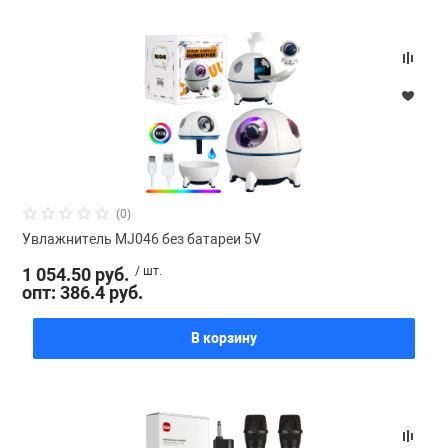
Фотоаппараты,
Развивающие и
Чехлы для тел
(0)
Увлажнитель MJ046 без батареи 5V
1 054.50 руб.
/ шт.
опт: 386.4 руб.
В корзину