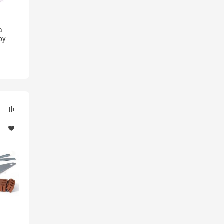
а-
by