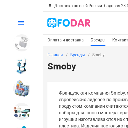
Доставка по всей России. Садовая 28-30
Каталог
Оплата и доставка
Бренды
Контак
Электроника
Главная
Бренды
Smoby
Smoby
Детский транспорт
Настольные игры
Французская компания Smoby, о
европейских лидеров по произв
продуктом компании считаются
Дом и сад
наборы для юного мастера, врач
игрушки изготавливаются из сп
пластика. Изделия настолько 