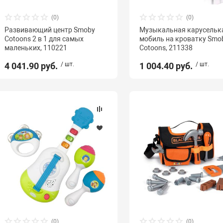
(0)
(0)
Развивающий центр Smoby
Музыкальная карусельк
Cotoons 2 в 1 для самых
мобиль на кроватку Smo
маленьких, 110221
Cotoons, 211338
4 041.90 руб.
/ шт.
1 004.40 руб.
/ шт.
(0)
(0)