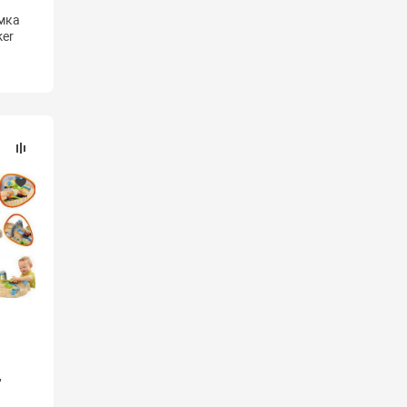
мка
ker
,