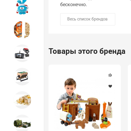
бесконечно.
Игрушки
Весь список брендов
Игрушки
Товары этого бренда
Автотовары
Бильярд, кикер, аэрохоккей со
склада СПб
Новогодний ассортимент
Охота, спорт, туризм