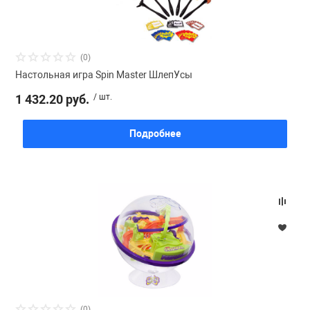
Фотоаппараты,
Развивающие и
(0)
Чехлы для тел
Настольная игра Spin Master ШлепУсы
1 432.20 руб.
/ шт.
Подробнее
(0)