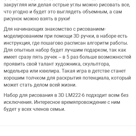
закругляя или делая острые углы можно рисовать все,
что угодно и будет это выглядеть объемным, а сам
Переходники и 
Товары для лет
рисунок можно взять в руки!
Для начинающих знакомство с рисованием-
Проекторы
Товары для пра
моделированием при помощи 3D ручки, в наборе есть
инструкция, где пошагово расписан алгоритм работы.
Пылесосы
Резиночки для 
Для опытных набор будет лучшим подарком, так как
имеет сразу пять ручек – в 5 раз больше возможностей
проявить свой талант художника, скульптора,
Сетевые фильт
Игровые набор
модельера или ювелира. Такая игра в детстве станет
хорошим толчком для раскрытия потенциала, который
может стать делом всей жизни.
Смартфоны и г
Игровые, разв
Набор для рисования в 3D LM222-6 подходит всем без
исключения. Интересное времяпровождение с ним
Сумки, рюкзаки
Коляски и мебе
будет у всех членов семьи.
Фитнес-браслет
Мячи и прыгун