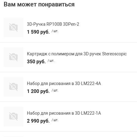
Вам может понравиться
Фотоаппараты,
Развивающие и
3D-Ручка RP100B 3DPen-2
Чехлы для тел
1 590 руб.
/ шт.
Картридж с полимером для 3D ручек Stereoscopic
350 руб.
/ шт.
Набор для рисования в 3D LM222-4А
1 200 руб.
/ шт.
Набор для рисования в 3D LM222-1А
2 990 руб.
/ шт.