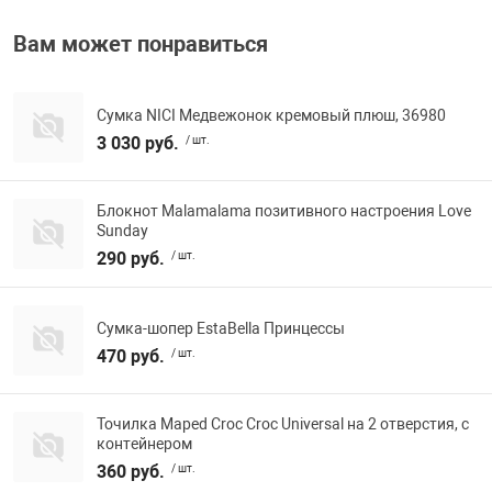
Фотоаппараты,
Развивающие и
Вам может понравиться
Чехлы для тел
Сумка NICI Медвежонок кремовый плюш, 36980
3 030 руб.
/ шт.
Блокнот Malamalama позитивного настроения Love
Sunday
290 руб.
/ шт.
Сумка-шопер EstaBella Принцессы
470 руб.
/ шт.
Точилка Maped Croc Croc Universal на 2 отверстия, с
контейнером
360 руб.
/ шт.