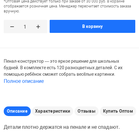
*Оптовая цена действует только при заказе от 30 000 руб. В корзине
отображается розничная цена. Менеджер пересчитает стоимость заказа
Железные доро
вручную.
Зарядные устро
Настольный хо
В корзину
Игровые палатк
Инструменты
игрушки и ком
Средства по ух
Компьютерные 
Интерактивные
Сукно
Пенал-конструктор — это яркое решение для школьных
будней. В комплекте есть 120 разноцветных деталей. С их
Лупы
Книги и литера
Теннисные сто
помощью ребёнок сможет собрать весёлые картинки.
Полное описание
Микрофоны
Машины-катал
Трансформеры
Описание
Характеристики
Отзывы
Купить Оптом
Необычные га
Музыкальные 
Чехлы для киев
Детали плотно держатся на пенале и не спадают.
Осветительное
Мягкие игрушк
Шары