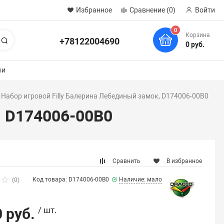
Избранное
Сравнение
(0)
Войти
0
Корзина
+78122004690
Поиск
0 руб.
ии
Набор игровой Filly Балерина Лебединый замок, D174006-00B0
, D174006-00B0
Сравнить
В избранное
Код товара: D174006-00B0
Наличие: мало
(0)
 руб.
/ шт.