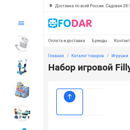
Доставка по всей России. Садовая 28-30
Каталог
Оплата и доставка
Бренды
Контак
Электроника
Главная
Каталог товаров
Игрушки
Набор игровой Fil
Детский транспорт
Настольные игры
Дом и сад