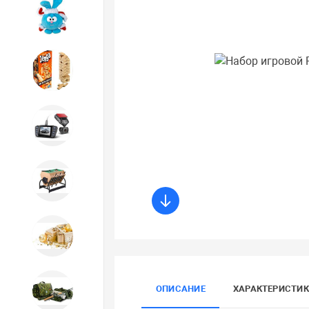
Игрушки
Игрушки
Автотовары
Бильярд, кикер, аэрохоккей со
склада СПб
Новогодний ассортимент
ОПИСАНИЕ
ХАРАКТЕРИСТИ
Охота, спорт, туризм