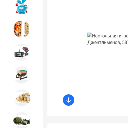
Игрушки
Игрушки
Автотовары
Бильярд, кикер, аэрохоккей со
склада СПб
Новогодний ассортимент
Охота, спорт, туризм