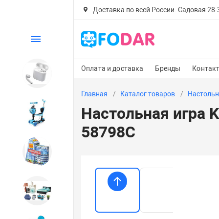
Доставка по всей России. Садовая 28-30
Каталог
Оплата и доставка
Бренды
Контак
Электроника
Главная
Каталог товаров
Настольн
Настольная игра K
Детский транспорт
58798C
Настольные игры
Дом и сад