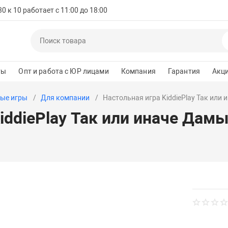
 к 10 работает с 11:00 до 18:00
ты
Опт и работа с ЮР лицами
Компания
Гарантия
Акц
ые игры
Для компании
Настольная игра KiddiePlay Так или
iddiePlay Так или иначе Дам