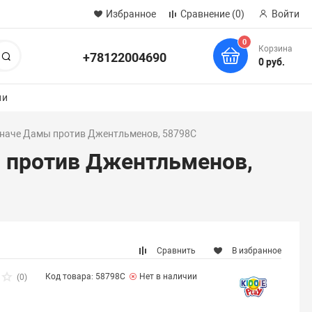
Избранное
Сравнение
(0)
Войти
0
Корзина
+78122004690
Поиск
0 руб.
ии
 иначе Дамы против Джентльменов, 58798C
ы против Джентльменов,
Сравнить
В избранное
Код товара: 58798C
Нет в наличии
(0)