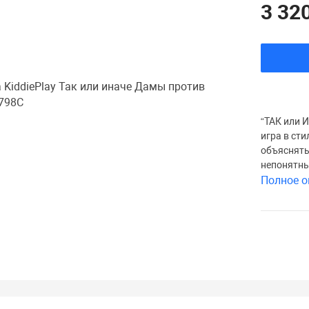
3 320
“ТАК или 
игра в ст
объяснять
непонятны
Полное о